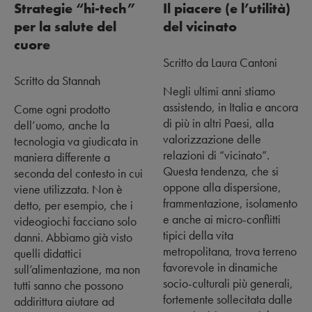
Strategie “hi-tech”
Il piacere (e l’utilità)
per la salute del
del vicinato
cuore
Scritto da Laura Cantoni
Scritto da Stannah
Negli ultimi anni stiamo
assistendo, in Italia e ancora
Come ogni prodotto
di più in altri Paesi, alla
dell’uomo, anche la
valorizzazione delle
tecnologia va giudicata in
relazioni di “vicinato”.
maniera differente a
Questa tendenza, che si
seconda del contesto in cui
oppone alla dispersione,
viene utilizzata. Non è
frammentazione, isolamento
detto, per esempio, che i
e anche ai micro-conflitti
videogiochi facciano solo
tipici della vita
danni. Abbiamo già visto
metropolitana, trova terreno
quelli didattici
favorevole in dinamiche
sull’alimentazione, ma non
socio-culturali più generali,
tutti sanno che possono
fortemente sollecitata dalle
addirittura aiutare ad