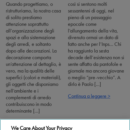
Quando progettiamo, o
così si sentono molti
ristrutturiamo, la nostra casa
sessantenni di oggi, nel
di solito prestiamo
pieno di un passaggio
attenzione soprattutto
epocale come
all’organizzazione degli
l’allungamento della vita,
spazi e alla sistemazione
divenuto ormai un dato di
degli arredi, e soltanto
fatto anche per l’Inps… Chi
dopo alle decorazioni. La
ha raggiunto la sesta
decorazione comporta
decade dell’esistenza non si
un’attenzione al dettaglio, è
sente affatto da pantofole e
vero, ma la qualità delle
giornale ma ancora giovane
superfici (colori e materiali),
o meglio “pre-vecchio”. A
gli oggetti che disponiamo
dirlo è Paolo […]
nell’ambiente e i
Continua a leggere >
complementi di arredo
contribuiscono in modo
determinante […]
Continua a leggere >
We Care About Your Privacy