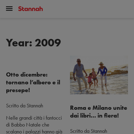
Year:
2009
Otto dicembre:
tornano l’albero e il
presepe!
Scritto da Stannah
Roma e Milano unite
dai libri… in fiera!
Nelle grandi città i fantocci
di Babbo Natale che
Scritto da Stannah
scalano i palazzi hanno già