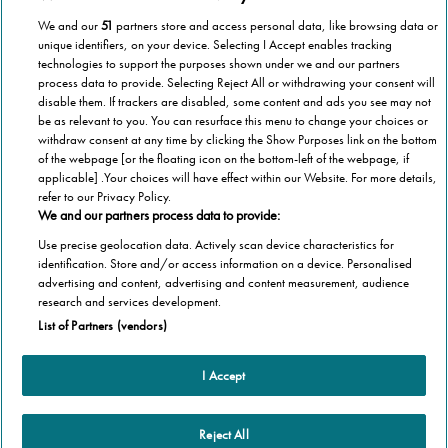
We and our
51
partners store and access personal data, like browsing data or
«
Successivo
unique identifiers, on your device. Selecting I Accept enables tracking
technologies to support the purposes shown under we and our partners
process data to provide. Selecting Reject All or withdrawing your consent will
Precedente
»
disable them. If trackers are disabled, some content and ads you see may not
be as relevant to you. You can resurface this menu to change your choices or
withdraw consent at any time by clicking the Show Purposes link on the bottom
of the webpage [or the floating icon on the bottom-left of the webpage, if
applicable] .Your choices will have effect within our Website. For more details,
refer to our Privacy Policy.
We and our partners process data to provide:
Use precise geolocation data. Actively scan device characteristics for
identification. Store and/or access information on a device. Personalised
advertising and content, advertising and content measurement, audience
Categorie
research and services development.
List of Partners (vendors)
Salute
Informazioni Tecnica
Agevolazioni
I Accept
Cookie Policy
Altre informazioni
Casa
Privacy Policy
Barriere Architettoniche
Che cos’è il blog
Reject All