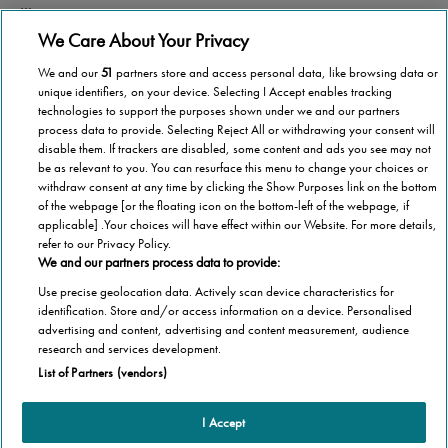
...
We Care About Your Privacy
Continua a leggere >
We and our
51
partners store and access personal data, like browsing data or
Tutti gli articoli
unique identifiers, on your device. Selecting I Accept enables tracking
technologies to support the purposes shown under we and our partners
process data to provide. Selecting Reject All or withdrawing your consent will
disable them. If trackers are disabled, some content and ads you see may not
be as relevant to you. You can resurface this menu to change your choices or
withdraw consent at any time by clicking the Show Purposes link on the bottom
of the webpage [or the floating icon on the bottom-left of the webpage, if
applicable] .Your choices will have effect within our Website. For more details,
refer to our Privacy Policy.
We and our partners process data to provide:
Use precise geolocation data. Actively scan device characteristics for
identification. Store and/or access information on a device. Personalised
advertising and content, advertising and content measurement, audience
Categorie
research and services development.
List of Partners (vendors)
Salute
Informazioni Tecnica
Agevolazioni
I Accept
Cookie Policy
Altre informazioni
Casa