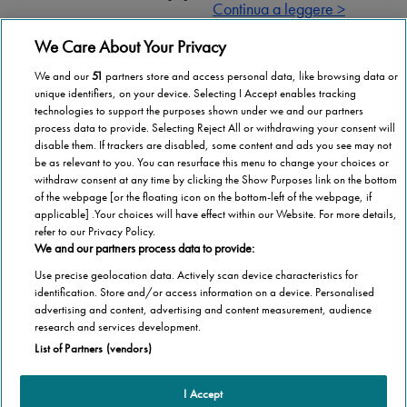
Continua a leggere >
Continua a leggere >
We Care About Your Privacy
We and our
51
partners store and access personal data, like browsing data or
Successivo
unique identifiers, on your device. Selecting I Accept enables tracking
technologies to support the purposes shown under we and our partners
process data to provide. Selecting Reject All or withdrawing your consent will
»
disable them. If trackers are disabled, some content and ads you see may not
be as relevant to you. You can resurface this menu to change your choices or
withdraw consent at any time by clicking the Show Purposes link on the bottom
of the webpage [or the floating icon on the bottom-left of the webpage, if
applicable] .Your choices will have effect within our Website. For more details,
refer to our Privacy Policy.
We and our partners process data to provide:
Use precise geolocation data. Actively scan device characteristics for
identification. Store and/or access information on a device. Personalised
advertising and content, advertising and content measurement, audience
Categorie
research and services development.
List of Partners (vendors)
Salute
Informazioni Tecnica
Agevolazioni
I Accept