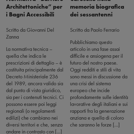
Architettoniche” per
memoria biografica
i Bagni Accessibili
dei sessantenni
Scritto da Giovanni Del
Scritto da Paolo Ferrario
Zanna
Pubblichiamo questo
La normativa tecnica –
articolo in una fase assai
quella che indica le
difficile e ansiogena per il
prescrizioni di dettaglio – è
futuro del nostro paese.
costituita principalmente dal
Oggi redditi e stili di vita
Decreto Ministeriale 236
sono messi in discussione da
del 1989, ancora valido sia
una crisi del sistema
dal punto di vista giuridico,
europeo che incide
sia per i contenuti tecnici. Ci
profondamente sulle identità
possono essere poi leggi
lavorative degli italiani e sui
regionali (o regolamenti
rapporti fra la generazione
edilizi) che cambiano nei
anziana e quella di coloro
diversi territori e che, senza
che saranno le forze […]
andare in contrasto con […]