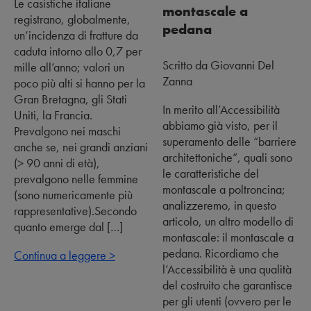
Le casistiche italiane
montascale a
registrano, globalmente,
pedana
un’incidenza di fratture da
caduta intorno allo 0,7 per
Scritto da Giovanni Del
mille all’anno; valori un
Zanna
poco più alti si hanno per la
Gran Bretagna, gli Stati
In merito all’Accessibilità
Uniti, la Francia.
abbiamo già visto, per il
Prevalgono nei maschi
superamento delle “barriere
anche se, nei grandi anziani
architettoniche”, quali sono
(> 90 anni di età),
le caratteristiche del
prevalgono nelle femmine
montascale a poltroncina;
(sono numericamente più
analizzeremo, in questo
rappresentative).Secondo
articolo, un altro modello di
quanto emerge dal […]
montascale: il montascale a
pedana. Ricordiamo che
Continua a leggere >
l’Accessibilità è una qualità
del costruito che garantisce
per gli utenti (ovvero per le