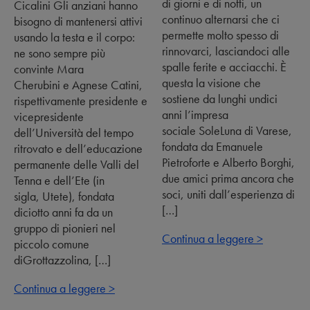
di giorni e di notti, un
Cicalini Gli anziani hanno
continuo alternarsi che ci
bisogno di mantenersi attivi
permette molto spesso di
usando la testa e il corpo:
rinnovarci, lasciandoci alle
ne sono sempre più
spalle ferite e acciacchi. È
convinte Mara
questa la visione che
Cherubini e Agnese Catini,
sostiene da lunghi undici
rispettivamente presidente e
anni l’impresa
vicepresidente
sociale SoleLuna di Varese,
dell’Università del tempo
fondata da Emanuele
ritrovato e dell’educazione
Pietroforte e Alberto Borghi,
permanente delle Valli del
due amici prima ancora che
Tenna e dell’Ete (in
soci, uniti dall’esperienza di
sigla, Utete), fondata
[…]
diciotto anni fa da un
gruppo di pionieri nel
Continua a leggere >
piccolo comune
diGrottazzolina, […]
Continua a leggere >