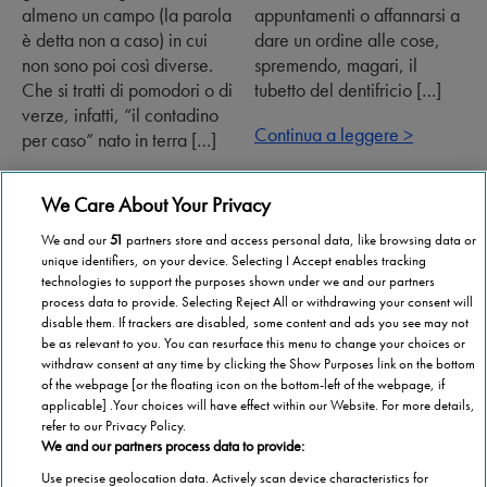
almeno un campo (la parola
appuntamenti o affannarsi a
è detta non a caso) in cui
dare un ordine alle cose,
non sono poi così diverse.
spremendo, magari, il
Che si tratti di pomodori o di
tubetto del dentifricio […]
verze, infatti, “il contadino
Continua a leggere >
per caso” nato in terra […]
Continua a leggere >
We Care About Your Privacy
We and our
51
partners store and access personal data, like browsing data or
«
Successivo
unique identifiers, on your device. Selecting I Accept enables tracking
technologies to support the purposes shown under we and our partners
process data to provide. Selecting Reject All or withdrawing your consent will
Precedente
»
disable them. If trackers are disabled, some content and ads you see may not
be as relevant to you. You can resurface this menu to change your choices or
withdraw consent at any time by clicking the Show Purposes link on the bottom
of the webpage [or the floating icon on the bottom-left of the webpage, if
applicable] .Your choices will have effect within our Website. For more details,
refer to our Privacy Policy.
We and our partners process data to provide:
Use precise geolocation data. Actively scan device characteristics for