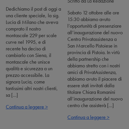
Scritto da La Redazione
Dedichiamo il post di oggi a
Sabato 12 ottobre alle ore
una cliente speciale, la sig.
15:30 abbiamo avuto
Lucia di Milano che aveva
l’opportunità di presenziare
comprato il nostro
all’inaugurazione del nuovo
montascale 229 per scale
Centro Privatassistenza a
curve nel 1995, e di
San Marcello Pistoiese in
recente ha deciso di
provincia di Pistoia. In virtù
cambiarlo con Siena, il
della partnership che
montascale che unisce
abbiamo stretto con i nostri
qualità e sicurezza a un
amici di PrivatAssistenza,
prezzo accessibile. La
abbiamo avuto il piacere di
signora Lucia, come
essere stati invitati dalla
tantissimi altri nostri clienti,
titolare Chiara Romanini
sa […]
all’inaugurazione del nuovo
centro che assisterà […]
Continua a leggere >
Continua a leggere >