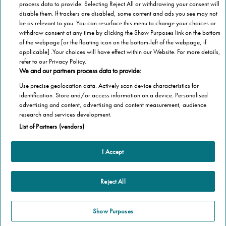
process data to provide. Selecting Reject All or withdrawing your consent will
»
disable them. If trackers are disabled, some content and ads you see may not
be as relevant to you. You can resurface this menu to change your choices or
withdraw consent at any time by clicking the Show Purposes link on the bottom
of the webpage [or the floating icon on the bottom-left of the webpage, if
applicable] .Your choices will have effect within our Website. For more details,
refer to our Privacy Policy.
We and our partners process data to provide:
Use precise geolocation data. Actively scan device characteristics for
identification. Store and/or access information on a device. Personalised
advertising and content, advertising and content measurement, audience
Categorie
research and services development.
List of Partners (vendors)
Salute
Informazioni Tecnica
Agevolazioni
I Accept
Cookie Policy
Altre informazioni
Casa
Privacy Policy
Barriere Architettoniche
Che cos’è il blog
Reject All
Terza Età
Autori
Stannah
Il libro
Show Purposes
Stannah @ 2026
Famiglia
Chi Siamo