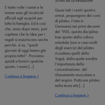
Scritto da La Redazione
E tante volte i nonni e le
Quasi tutti i centri sportivi,
nonne sono gli incaricati
ormai, propongono dei corsi
ufficiali agli acquisti per
di pilates. Nata in
tutta la famiglia. Ed è così
Germania nei primi decenni
che, anno dopo anno, può
del ‘900, questa disciplina
capitare che le idee per i
trae spunto dalla cultura
regali si esauriscano anche
orientale (non a caso molti
perché, si sa, “questi
degli esercizi del pilates
giovani di oggi hanno già
ricordano quelli dello
proprio tutto!”. Proviamo
Yoga), dalla quale eredita
quindi a fornirvi qualche
l’importanza della
spunto. I nonni […]
concentrazione, del
rilassamento muscolare e
Continua a leggere >
del respiro. Praticare pilates
nella terza età […]
Continua a leggere >