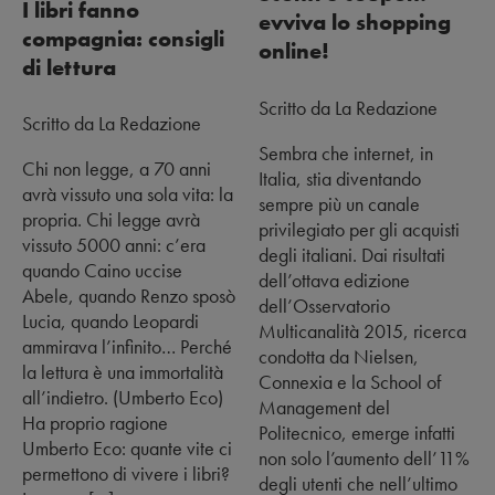
I libri fanno
evviva lo shopping
compagnia: consigli
online!
di lettura
Scritto da La Redazione
Scritto da La Redazione
Sembra che internet, in
Chi non legge, a 70 anni
Italia, stia diventando
avrà vissuto una sola vita: la
sempre più un canale
propria. Chi legge avrà
privilegiato per gli acquisti
vissuto 5000 anni: c’era
degli italiani. Dai risultati
quando Caino uccise
dell’ottava edizione
Abele, quando Renzo sposò
dell’Osservatorio
Lucia, quando Leopardi
Multicanalità 2015, ricerca
ammirava l’infinito… Perché
condotta da Nielsen,
la lettura è una immortalità
Connexia e la School of
all’indietro. (Umberto Eco)
Management del
Ha proprio ragione
Politecnico, emerge infatti
Umberto Eco: quante vite ci
non solo l’aumento dell’11%
permettono di vivere i libri?
degli utenti che nell’ultimo