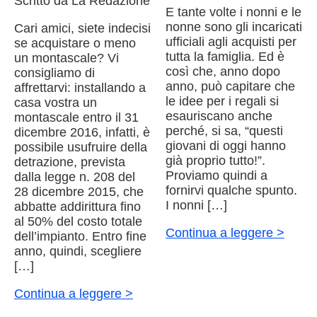
Scritto da La Redazione
E tante volte i nonni e le
nonne sono gli incaricati
Cari amici, siete indecisi
ufficiali agli acquisti per
se acquistare o meno
tutta la famiglia. Ed è
un montascale? Vi
così che, anno dopo
consigliamo di
anno, può capitare che
affrettarvi: installando a
le idee per i regali si
casa vostra un
esauriscano anche
montascale entro il 31
perché, si sa, “questi
dicembre 2016, infatti, è
giovani di oggi hanno
possibile usufruire della
già proprio tutto!”.
detrazione, prevista
Proviamo quindi a
dalla legge n. 208 del
fornirvi qualche spunto.
28 dicembre 2015, che
I nonni […]
abbatte addirittura fino
al 50% del costo totale
Continua a leggere >
dell’impianto. Entro fine
anno, quindi, scegliere
[…]
Continua a leggere >