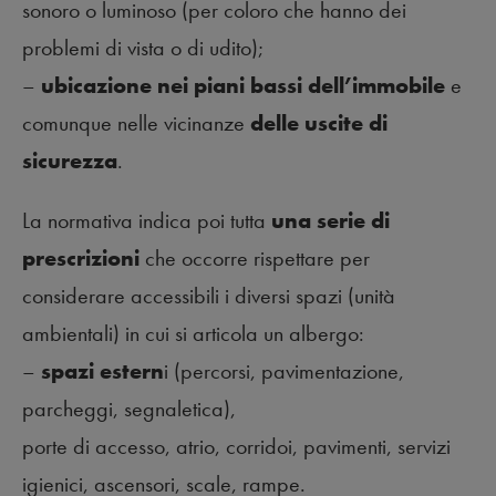
sonoro o luminoso (per coloro che hanno dei
problemi di vista o di udito);
–
ubicazione nei piani bassi dell’immobile
e
comunque nelle vicinanze
delle uscite di
sicurezza
.
La normativa indica poi tutta
una serie di
prescrizioni
che occorre rispettare per
considerare accessibili i diversi spazi (unità
ambientali) in cui si articola un albergo:
–
spazi estern
i (percorsi, pavimentazione,
parcheggi, segnaletica),
porte di accesso, atrio, corridoi, pavimenti, servizi
igienici, ascensori, scale, rampe.