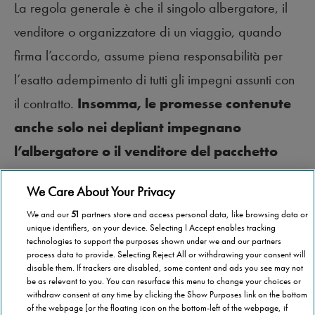
La regola generale è che il singolo albergatore, il
venditore o organizzatore di un viaggio, quando
firma l’accordo, assume piena responsabilità per
l’esatto adempimento di tutti gli impegni assunti con
il contratto.
Insomma, le promesse contenute
anche solo nei depliant impegnano
l’albergatore o il venditore del pacchetto
turistico
.
We Care About Your Privacy
We and our
51
partners store and access personal data, like browsing data or
unique identifiers, on your device. Selecting I Accept enables tracking
technologies to support the purposes shown under we and our partners
process data to provide. Selecting Reject All or withdrawing your consent will
disable them. If trackers are disabled, some content and ads you see may not
be as relevant to you. You can resurface this menu to change your choices or
withdraw consent at any time by clicking the Show Purposes link on the bottom
of the webpage [or the floating icon on the bottom-left of the webpage, if