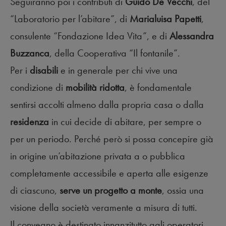
Seguiranno poi i contributi di
Guido De Vecchi
, del
“Laboratorio per l’abitare”, di
Marialuisa Papetti
,
consulente “Fondazione Idea Vita”, e di
Alessandra
Buzzanca
, della Cooperativa “Il fontanile”.
Per i
disabili
e in generale per chi vive una
condizione di
mobilità ridotta
, è fondamentale
sentirsi accolti almeno dalla propria casa o dalla
residenza
in cui decide di abitare, per sempre o
per un periodo. Perché però si possa concepire già
in origine un’abitazione privata a o pubblica
completamente accessibile e aperta alle esigenze
di ciascuno,
serve un progetto a monte
, ossia una
visione della società veramente a misura di tutti.
Il convegno è destinato innanzitutto agli operatori