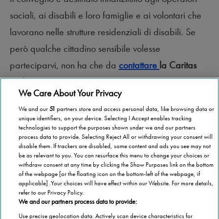
sociali, ai disabili e loro famiglie e ai volontari che
lavorano nelle strutture residenziali di disabili. Se
però qualche cittadino sensibile volesse
parteciparvi, non ha che da
contattare
la Caritas
Ambrosiana
… buona vita a tutti, amici.
We Care About Your Privacy
We and our
51
partners store and access personal data, like browsing data or
unique identifiers, on your device. Selecting I Accept enables tracking
technologies to support the purposes shown under we and our partners
process data to provide. Selecting Reject All or withdrawing your consent will
disable them. If trackers are disabled, some content and ads you see may not
be as relevant to you. You can resurface this menu to change your choices or
withdraw consent at any time by clicking the Show Purposes link on the bottom
of the webpage [or the floating icon on the bottom-left of the webpage, if
applicable] .Your choices will have effect within our Website. For more details,
refer to our Privacy Policy.
We and our partners process data to provide:
Use precise geolocation data. Actively scan device characteristics for