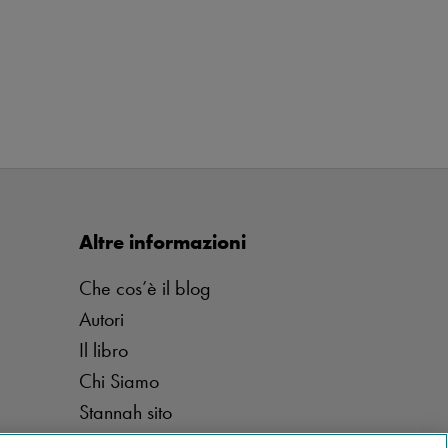
Altre informazioni
Che cos’è il blog
Autori
Il libro
Chi Siamo
Stannah sito