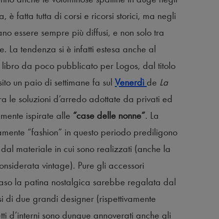
sa, è fatta tutta di corsi e ricorsi storici, ma negli
no essere sempre più diffusi, e non solo tra
e. La tendenza si è infatti estesa anche al
 libro da poco pubblicato per Logos, dal titolo
ito un paio di settimane fa sul
Venerdì
de
La
ra le soluzioni d’arredo adottate da privati ed
amente ispirate alle
“case delle nonne”
. La
ramente “fashion” in questo periodo prediligono
dal materiale in cui sono realizzati (anche la
nsiderata vintage). Pure gli accessori
 caso la patina nostalgica sarebbe regalata dal
i di due grandi designer (rispettivamente
tti d’interni sono dunque annoverati anche gli