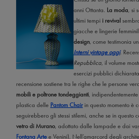
anni Ottanta.
La moda
, si 
ultimi tempi
i revival
sembra
giacche e lingerie femminil
design
, come testimonia un
Interni vintage oggi
. Recens
Repubblica
, il volume most
esercizi pubblici dichiarat
recensione sostiene tra le righe che le persone ve
mobili e poltrone tondeggianti
, indipendentemente 
plastica delle
Pantom Chair
in questo momento è co
seguirebbero gli stessi stilemi, anche se in questo
vetro di Murano
, adottato dalle lampade e dai vas
Fontana Arte
e Venini). Nell’amarcord degli archite