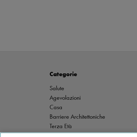
Categorie
Salute
Agevolazioni
Casa
Barriere Architettoniche
Terza Età
Stannah