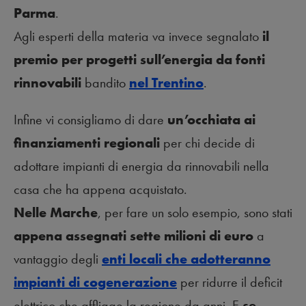
Parma
.
Agli esperti della materia va invece segnalato
il
premio per progetti sull’energia da fonti
rinnovabili
bandito
nel Trentino
.
Infine vi consigliamo di dare
un’occhiata ai
finanziamenti regionali
per chi decide di
adottare impianti di energia da rinnovabili nella
casa che ha appena acquistato.
Nelle Marche
, per fare un solo esempio, sono stati
appena assegnati sette milioni di euro
a
vantaggio degli
enti locali che adotteranno
impianti di cogenerazione
per ridurre il deficit
elettrico che affligge la regione da anni. E
se