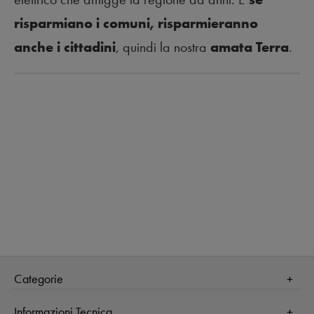
risparmiano i comuni, risparmieranno
anche i cittadini
, quindi la nostra
amata Terra
.
Categorie
Salute
Informazioni Tecnica