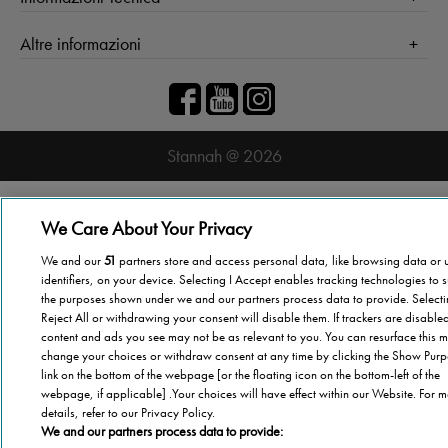
Agevolazioni
Cookie Policy
Altre informazioni
Casa
Privacy Policy
Barriere Architettoniche
Che cos’è il blog
Terza Età
Autori
Stannah
Il libro
Stannah @ 2026
Famiglia
Chi Siamo
Stannah Racconta
Stannah sito
We Care About Your Privacy
We and our
51
partners store and access personal data, like browsing data or 
identifiers, on your device. Selecting I Accept enables tracking technologies to 
the purposes shown under we and our partners process data to provide. Select
Reject All or withdrawing your consent will disable them. If trackers are disabl
content and ads you see may not be as relevant to you. You can resurface this m
change your choices or withdraw consent at any time by clicking the Show Pur
link on the bottom of the webpage [or the floating icon on the bottom-left of the
webpage, if applicable] .Your choices will have effect within our Website. For 
details, refer to our Privacy Policy.
We and our partners process data to provide: