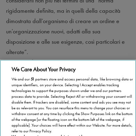
considerarli non più nei termini di una “norma”
rigidamente definita, ma in quelli della capacità
dimostrata dall’organismo di creare un ordine e
un’organizzazione nuovi, adatti alla sua
disposizione e alle sue esigenze, così particolari e
alterate”.
Buon Natale
e buona lettura!
We Care About Your Privacy
We and our
51
partners store and access personal data, like browsing data or
unique identifiers, on your device. Selecting I Accept enables tracking
technologies to support the purposes shown under we and our partners
process data to provide. Selecting Reject All or withdrawing your consent will
disable them. If trackers are disabled, some content and ads you see may not
be as relevant to you. You can resurface this menu to change your choices or
withdraw consent at any time by clicking the Show Purposes link on the bottom
of the webpage [or the floating icon on the bottom-left of the webpage, if
applicable] .Your choices will have effect within our Website. For more details,
refer to our Privacy Policy.