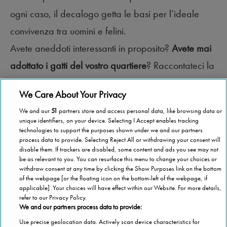
ogni caso, il decalogo getta le basi per l’ideale
convivenza tra uomini e felini.
Avete aneddoti interessanti in proposito?
Avete mai
adottato i gatti del vostro quartiere
? Raccontateci la
vostra esperienza e… qua la zampa!
We Care About Your Privacy
We and our
51
partners store and access personal data, like browsing data or
unique identifiers, on your device. Selecting I Accept enables tracking
technologies to support the purposes shown under we and our partners
process data to provide. Selecting Reject All or withdrawing your consent will
disable them. If trackers are disabled, some content and ads you see may not
be as relevant to you. You can resurface this menu to change your choices or
withdraw consent at any time by clicking the Show Purposes link on the bottom
of the webpage [or the floating icon on the bottom-left of the webpage, if
applicable] .Your choices will have effect within our Website. For more details,
refer to our Privacy Policy.
We and our partners process data to provide:
Use precise geolocation data. Actively scan device characteristics for