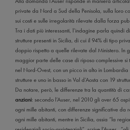
Alla domanda l’Auser risponde in maniera articolata
private da Nord a Sud della Penisola, sulla loro col
sui costi e sulle irregolarità rilevate dalla forza pub
Tra i dati più interessanti, l’indagine parla quindi d
strutture presenti in Sicilia, di cui il 94% di tipo priva
doppio rispetto a quelle rilevate dal Ministero. In 
maggior parte delle case di riposo complessive si
nel Nord-Ovest, con un picco in alto in Lombardia
strutture e uno in basso in Val d’Aosta con 19 struttu
Da notare, però, le differenze tra la quantità di c
anziani
: secondo l’Auser, nel 2010 gli over 65 ospi
ogni mille abitanti, con differenze significative da 
ogni mille abitanti, mentre in Sicilia, ossia “la regio
residenziali socio-assistenziali”, scrive l’Auser , “g