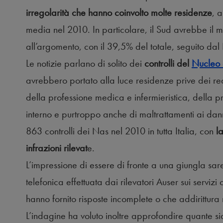
irregolarità che hanno coinvolto molte residenze
, 
media nel 2010. In particolare, il Sud avrebbe il m
all’argomento, con il 39,5% del totale, seguito dal
Le notizie parlano di solito dei
controlli del
Nucleo a
avrebbero portato alla luce residenze prive dei requi
della professione medica e infermieristica, della pr
interno e purtroppo anche di maltrattamenti ai danni
863 controlli dei Nas nel 2010 in tutta Italia, con
la
infrazioni rilevat
e.
L’impressione di essere di fronte a una giungla sar
telefonica effettuata dai rilevatori Auser sui servizi 
hanno fornito risposte incomplete o che addirittura
L’indagine ha voluto inoltre approfondire quante s