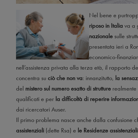
Nel bene e purtroppo
riposo in Italia
va a 
nazionale
sulle strut
presentata ieri a R
economico-finanziari
nell’assistenza privata alla terza età, il rapporto d
concentra su
ciò che non va
: innanzitutto,
la sensazi
del
mistero sul numero esatto di strutture
realmente i
qualificati e per
la difficoltà di reperire informazio
dai ricercatori Auser.
Il primo problema nasce anche dalla confusione ch
assistenziali
(dette Rsa) e
le Residenze assistenzial