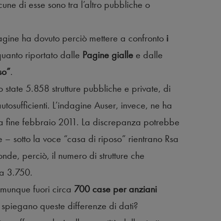
cune di esse sono tra l’altro pubbliche o
indagine ha dovuto perciò mettere a confronto
i
uanto riportato dalle
Pagine gialle
e dalle
so”
.
 state 5.858 strutture pubbliche e private, di
osufficienti. L’indagine Auser, invece, ne ha
 a fine febbraio 2011. La discrepanza potrebbe
 – sotto la voce “casa di riposo” rientrano Rsa
nde, perciò, il numero di strutture che
ca 3.750.
omunque fuori circa
700 case per anziani
si spiegano queste differenze di dati?