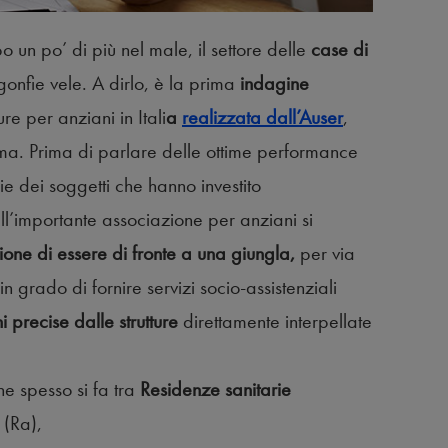
 un po’ di più nel male, il settore delle
case di
gonfie vele. A dirlo, è la prima
indagine
ture per anziani in Itali
a
realizzata dall’Auser
,
oma. Prima di parlare delle ottime performance
e dei soggetti che hanno investito
ell’importante associazione per anziani si
one di essere di fronte a una giungla,
per via
n grado di fornire servizi socio-assistenziali
ni precise
dalle strutture
direttamente interpellate
e spesso si fa tra
Residenze sanitarie
i
(Ra),