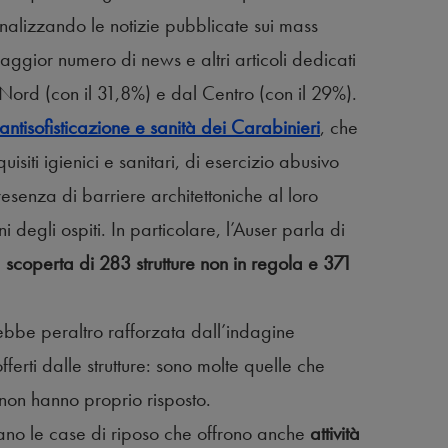
analizzando le notizie pubblicate sui mass
aggior numero di news e altri articoli dedicati
 Nord (con il 31,8%) e dal Centro (con il 29%).
ntisofisticazione e sanità dei Carabinieri
, che
siti igienici e sanitari, di esercizio abusivo
esenza di barriere architettoniche al loro
 degli ospiti. In particolare, l’Auser parla di
 scoperta di 283 strutture non in regola e 371
ebbe peraltro rafforzata dall’indagine
offerti dalle strutture: sono molte quelle che
 non hanno proprio risposto.
iano le case di riposo che offrono anche
attività