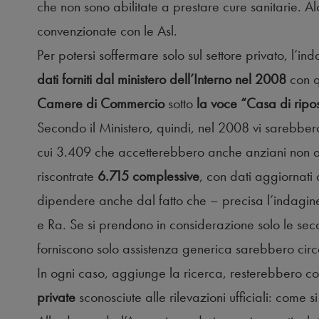
che non sono abilitate a prestare cure sanitarie. Al
convenzionate con le Asl.
Per potersi soffermare solo sul settore privato, l’
dati forniti dal ministero dell’Interno nel 2008
con q
Camere di Commercio
sotto
la voce “Casa di ripo
Secondo il Ministero, quindi, nel 2008 vi sarebbero
cui 3.409 che accetterebbero anche anziani non aut
riscontrate
6.715 complessive
, con dati aggiornati
dipendere anche dal fatto che – precisa l’indagine
e Ra. Se si prendono in considerazione solo le seco
forniscono solo assistenza generica sarebbero cir
In ogni caso, aggiunge la ricerca, resterebbero c
private
sconosciute alle rilevazioni ufficiali: come 