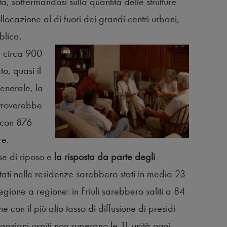
, soffermandosi sulla quantità delle strutture
locazione al di fuori dei grandi centri urbani,
blica.
i circa
900
to, quasi il
generale, la
 troverebbe
 con 876
re.
ase di riposo e
la risposta da parte degli
tati nelle residenze sarebbero stati in media 23
regione a regione: in Friuli sarebbero saliti a 84
ne con il più alto tasso di diffusione di presidi
li anziani ospiti non superano le 11 unità ogni