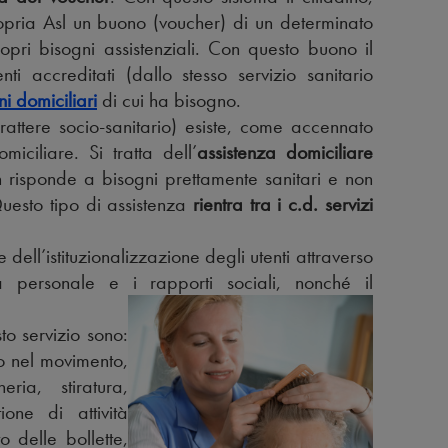
ropria Asl un buono (voucher) di un determinato
opri bisogni assistenziali. Con questo buono il
ti accreditati (dallo stesso servizio sanitario
ni domiciliari
di cui ha bisogno.
arattere socio-sanitario) esiste, come accennato
omiciliare. Si tratta dell’
assistenza domiciliare
n risponde a bisogni prettamente sanitari e non
Questo tipo di assistenza
rientra tra i c.d. servizi
 dell’istituzionalizzazione degli utenti attraverso
a personale e i rapporti sociali, nonché il
to servizio sono:
to nel movimento,
ia, stiratura,
ione di attività
delle bollette,