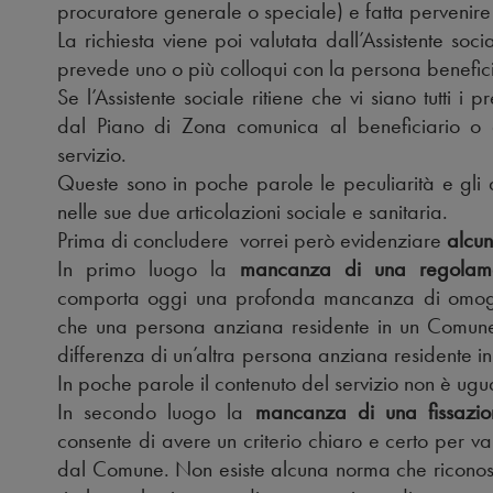
procuratore generale o speciale) e fatta pervenir
La richiesta viene poi valutata dall’Assistente soci
prevede uno o più colloqui con la persona benefici
Se l’Assistente sociale ritiene che vi siano tutti i
dal Piano di Zona comunica al beneficiario o a
servizio.
Queste sono in poche parole le peculiarità e gli a
nelle sue due articolazioni sociale e sanitaria.
Prima di concludere vorrei però evidenziare
alcune
In primo luogo la
mancanza di una regolame
comporta oggi una profonda mancanza di omogenei
che una persona anziana residente in un Comune
differenza di un’altra persona anziana residente i
In poche parole il contenuto del servizio non è uguale
In secondo luogo la
mancanza di una fissazione
consente di avere un criterio chiaro e certo per 
dal Comune. Non esiste alcuna norma che riconosc