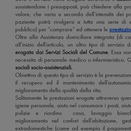
sussistendone i presupposti, può chiedere alla p
valore, che varia a seconda dell’intensità dei pr
paziente potrà rivolgersi a tutta una serie di en
pubblico) per “comprare” ed ottenere le
prestazio
Oltre alla Assistenza domiciliare integrata (di c
all’inizio dell’articolo, un altro tipo di servizio d
erogata dai Servizi Sociali del Comune
. Essa no
necessita di personale medico o infermieristico. 
sociali socio-assistenziali.
Obiettivo di questo tipo di servizio è la prevenzione
il recupero ed il mantenimento dell’autonomi
miglioramento della qualità della vita.
Solitamente le prestazioni erogate attraverso ques
igiene personale, aiuto nel consumare i pasti, aiu
pulizie e riordino casa, lavaggio biancher
miglioramento nel confort dell’abitazione, gest
extradomestiche (come ad esempio il pagamento 