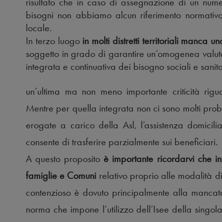
risultato che in caso di assegnazione di un numer
bisogni non abbiamo alcun riferimento normativo 
locale.
In terzo luogo
in molti distretti territoriali manca un
soggetto in grado di garantire un’omogenea valut
integrata e continuativa dei bisogno sociali e sanita
un’ultima ma non meno importante criticità rigu
Mentre per quella integrata non ci sono molti proble
erogate a carico della Asl, l’assistenza domicil
consente di trasferire parzialmente sui beneficiari.
A questo proposito
è importante ricordarvi che in
famiglie e Comuni
relativo proprio alle modalità d
contenzioso è dovuto principalmente alla mancata
norma che impone l’utilizzo dell’Isee della sing