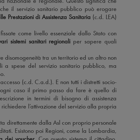
ria nazionale e regionale. Questo significa che
 che il servizio sanitario pubblico può erogare
elle Prestazioni di Assistenza Sanitaria
(c.d. LEA)
fissate come livello essenziale dallo Stato con
vari sistemi sanitari regionali
per sapere quali
te disomogeneità tra un territorio ed un altro non
li a spese del servizio sanitario pubblico, ma
o.
ccesso (c.d. C.a.d.). E non tutti i distretti socio-
ogni caso il primo passo da fare è quello di
scrizione in termini di bisogno di assistenza
richiedere l’attivazione del servizio alla propria
ata direttamente dalla Asl con proprio personale
editati. Esistono poi Regioni, come la Lombardia,
ma dei voucher
. Con questo sistema il cittadino,