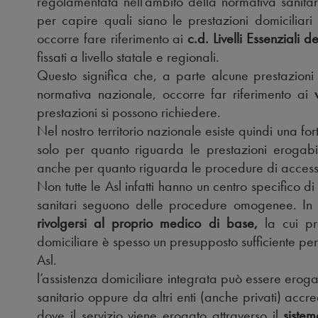
regolamentata nell’ambito della normativa sanita
per capire quali siano le prestazioni domiciliari
occorre fare riferimento ai
c.d. Livelli Essenziali d
fissati a livello statale e regionali.
Questo significa che, a parte alcune prestazioni 
normativa nazionale, occorre far riferimento ai
prestazioni si possono richiedere.
Nel nostro territorio nazionale esiste quindi una for
solo per quanto riguarda le prestazioni erogabi
anche per quanto riguarda le procedure di access
Non tutte le Asl infatti hanno un centro specifico di a
sanitari seguono delle procedure omogenee. In 
rivolgersi al proprio medico di base,
la cui pre
domiciliare è spesso un presupposto sufficiente per 
Asl.
l’assistenza domiciliare integrata può essere erog
sanitario oppure da altri enti (anche privati) accr
dove il servizio viene erogato attraverso il
siste