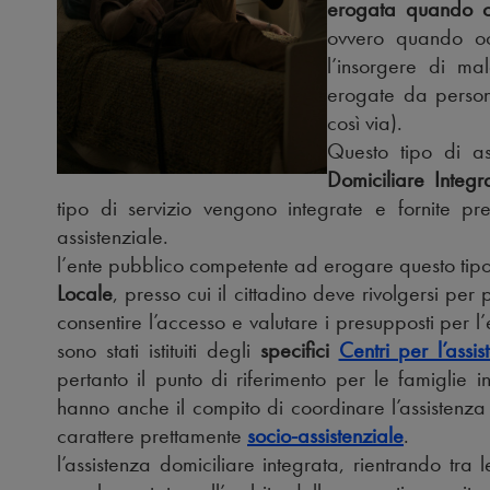
erogata quando oc
ovvero quando occ
l’insorgere di ma
erogate da personal
così via).
Questo tipo di as
Domiciliare Integr
tipo di servizio vengono integrate e fornite pre
assistenziale.
l’ente pubblico competente ad erogare questo tipo d
Locale
, presso cui il cittadino deve rivolgersi per 
consentire l’accesso e valutare i presupposti per l’
sono stati istituiti degli
specifici
Centri per l’assi
pertanto il punto di riferimento per le famiglie i
hanno anche il compito di coordinare l’assistenza 
carattere prettamente
socio-assistenziale
.
l’assistenza domiciliare integrata, rientrando tra l