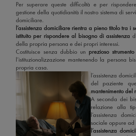
Per superare queste difficoltà e per risponder
gestione della quotidianità il nostro sistema di servi
domiciliare.
l’assistenza domiciliare rientra a pieno titolo tra i 
istituito per rispondere al bisogno di assistenza
di
della propria persona e dei propri interessi.
Costituisce senza dubbio un
prezioso strumento
l’istituzionalizzazione mantenendo la persona bi
propria casa.
l’assistenza domicil
del paziente que
mantenimento del m
A seconda dei bis
relazione alla ti
l’assistenza domi
sociale oppure ad u
l’assistenza domici