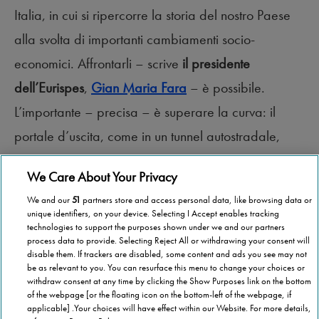
Italia, in cui si ripercorre la storia del nostro Paese
alla svolta di importanti cambiamenti socio-
economici. Affrontarli – scrive
il presidente
dell’Eurispes
,
Gian Maria Fara
– è possibile.
L’importante – precisa – è superare la curva: il
portale d’uscita, come in un tunnel autostradale,
“per lontano che sia, apparirà”.
We Care About Your Privacy
We and our
51
partners store and access personal data, like browsing data or
unique identifiers, on your device. Selecting I Accept enables tracking
technologies to support the purposes shown under we and our partners
process data to provide. Selecting Reject All or withdrawing your consent will
disable them. If trackers are disabled, some content and ads you see may not
be as relevant to you. You can resurface this menu to change your choices or
withdraw consent at any time by clicking the Show Purposes link on the bottom
of the webpage [or the floating icon on the bottom-left of the webpage, if
applicable] .Your choices will have effect within our Website. For more details,