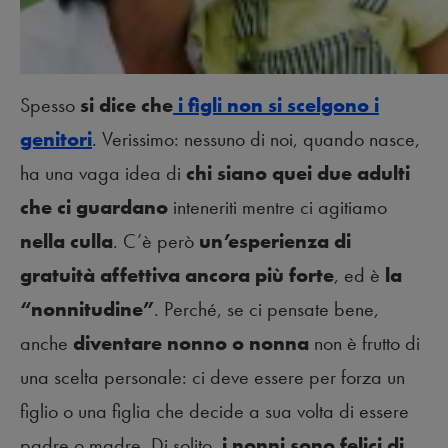
Spesso
si dice che
i figli non si scelgono i
genitori
. Verissimo: nessuno di noi, quando nasce,
ha una vaga idea di
chi siano quei due adulti
che ci guardano
inteneriti mentre ci agitiamo
nella culla
. C’è però
un’esperienza di
gratuità affettiva ancora più forte
, ed è
la
“nonnitudine”
. Perché, se ci pensate bene,
anche
diventare nonno o nonna
non è frutto di
una scelta personale: ci deve essere per forza un
figlio o una figlia che decide a sua volta di essere
padre o madre. Di solito,
i nonni sono felici di