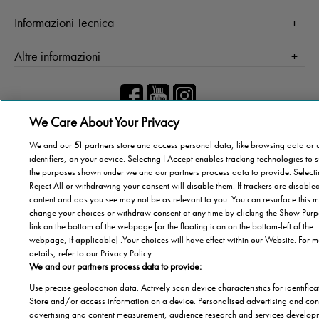
Salute
Informazioni Tecnica
Agevolazioni
Cookie Policy
Altre informazioni
Casa
Privacy Policy
Barriere Architettoniche
Che cos’è il blog
Terza Età
Autori
Stannah
We Care About Your Privacy
Il libro
Stannah @ 2026
Famiglia
Chi Siamo
We and our
51
partners store and access personal data, like browsing data or 
Stannah Racconta
identifiers, on your device. Selecting I Accept enables tracking technologies to 
Stannah sito
the purposes shown under we and our partners process data to provide. Select
Reject All or withdrawing your consent will disable them. If trackers are disabl
content and ads you see may not be as relevant to you. You can resurface this m
change your choices or withdraw consent at any time by clicking the Show Pur
link on the bottom of the webpage [or the floating icon on the bottom-left of the
webpage, if applicable] .Your choices will have effect within our Website. For 
details, refer to our Privacy Policy.
We and our partners process data to provide:
Use precise geolocation data. Actively scan device characteristics for identifica
Store and/or access information on a device. Personalised advertising and con
advertising and content measurement, audience research and services develop