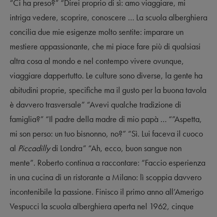
“Ci ha preso?” “Direi proprio di sì: amo viaggiare, mi
intriga vedere, scoprire, conoscere … La scuola alberghiera
concilia due mie esigenze molto sentite: imparare un
mestiere appassionante, che mi piace fare più di qualsiasi
altra cosa al mondo e nel contempo vivere ovunque,
viaggiare dappertutto. Le culture sono diverse, la gente ha
abitudini proprie, specifiche ma il gusto per la buona tavola
è davvero trasversale” “Avevi qualche tradizione di
famiglia?” “Il padre della madre di mio papà … “”Aspetta,
mi son perso: un tuo bisnonno, no?” “Sì. Lui faceva il cuoco
al
Piccadilly
di Londra” “Ah, ecco, buon sangue non
mente”. Roberto continua a raccontare: “Faccio esperienza
in una cucina di un ristorante a Milano: lì scoppia davvero
incontenibile la passione. Finisco il primo anno all’Amerigo
Vespucci la scuola alberghiera aperta nel 1962, cinque