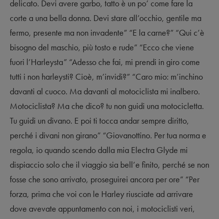
delicato. Devi avere garbo, tatto è un po’ come fare la
corte a una bella donna. Devi stare all’occhio, gentile ma
fermo, presente ma non invadente” “E la carne?” “Qui c’è
bisogno del maschio, più tosto e rude” “Ecco che viene
fuori l’Harleysta” “Adesso che fai, mi prendi in giro come
tutti i non harleysti? Cioè, m’invidi?” “Caro mio: m’inchino
davanti al cuoco. Ma davanti al motociclista mi inalbero.
Motociclista? Ma che dico? tu non guidi una motocicletta.
Tu guidi un divano. E poi ti tocca andar sempre diritto,
perché i divani non girano” “Giovanottino. Per tua norma e
regola, io quando scendo dalla mia Electra Glyde mi
dispiaccio solo che il viaggio sia bell’e finito, perché se non
fosse che sono arrivato, proseguirei ancora per ore” “Per
forza, prima che voi con le Harley riusciate ad arrivare
dove avevate appuntamento con noi, i motociclisti veri,