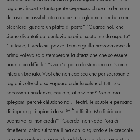
ragione, incontro tanta gente depressa, chiusa fra le mura
di casa, impossibilitata a riunirsi con gli amici per bere un
bicchiere, gustare un piatto di pasta” “Guarda noi, che
siamo diventati dei confezionatori di scatoline da asporto”
“Tuttavia, ti vedo sul pezzo. La mia grulla provocazione di
prima voleva solo stemperare la situazione che so essere
parecchio difficile” “Qui c’è poco da stemperare. Non è
mica un brasato. Vuoi che non capisca che per sacrosante
ragioni volte alla salvaguardia della salute di tutti, sia
necessaria prudenza, cautela, attenzione? Ma allora
spiegami perché chiudono noi, i teatri, le scuole e pensano
di riaprire gli impianti da sci?” È difficile. Ma finirà una
buona volta, non credi?” “Guarda, non vedo l’ora di
rimettermi chino sui fornelli ma con lo sguardo e le orecchie
tese per cogliere i sospiri di soddisfazione degli avventori