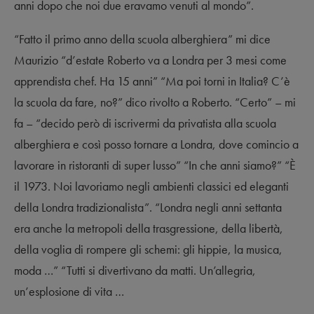
anni dopo che noi due eravamo venuti al mondo”.
“Fatto il primo anno della scuola alberghiera” mi dice
Maurizio “d’estate Roberto va a Londra per 3 mesi come
apprendista chef. Ha 15 anni” “Ma poi torni in Italia? C’è
la scuola da fare, no?” dico rivolto a Roberto. “Certo” – mi
fa – “decido però di iscrivermi da privatista alla scuola
alberghiera e così posso tornare a Londra, dove comincio a
lavorare in ristoranti di super lusso” “In che anni siamo?” “È
il 1973. Noi lavoriamo negli ambienti classici ed eleganti
della Londra tradizionalista”. “Londra negli anni settanta
era anche la metropoli della trasgressione, della libertà,
della voglia di rompere gli schemi: gli hippie, la musica,
moda …” “Tutti si divertivano da matti. Un’allegria,
un’esplosione di vita …