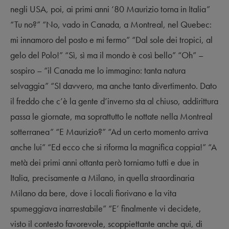
negli USA, poi, ai primi anni ‘80 Maurizio torna in Italia”
“Tu no?” “No, vado in Canada, a Montreal, nel Quebec:
mi innamoro del posto e mi fermo” “Dal sole dei tropici, al
gelo del Polo!” “Sì, sì ma il mondo è così bello” “Oh” –
sospiro – “il Canada me lo immagino: tanta natura
selvaggia” “SI davvero, ma anche tanto divertimento. Dato
il freddo che c’è la gente d’inverno sta al chiuso, addirittura
passa le giornate, ma soprattutto le nottate nella Montreal
sotterranea” “E Maurizio?” “Ad un certo momento arriva
anche lui” “Ed ecco che si riforma la magnifica coppia!” “A
metà dei primi anni ottanta però torniamo tutti e due in
Italia, precisamente a Milano, in quella straordinaria
Milano da bere, dove i locali fiorivano e la vita
spumeggiava inarrestabile” “E’ finalmente vi decidete,
visto il contesto favorevole, scoppiettante anche qui, di