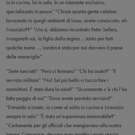
io in cucina, lui in sala, In un ristorante esclusivo,
specializzato in pesce” “Chissà quanta gente celebre,
lavorando in quegli ambienti di lusso, avete conosciuto, eh
Maurizio??” “Ma sì, abbiamo incontrato Peter Sellers,
Margareth sai, la figlia della regina … tanto per farti
qualche nome …. Londra è stata per noi davvero il paese
delle meraviglie”.
“Siete lanciati!” “Però ci fermano” “Chi ha osato?” “Il
servizio militare” “No! Sul più bello vi tocca fare i
marmittoni. È stata dura la naia?” “Sicuramente c’è chi l’ha
fatta peggio di noi” “Dove avete prestato servizio?”
“Entrambi a Linate, io come al solito in cucina e Maurizio
sempre in sala” “È stata un’esperienza memorabile?”
“Certamente per gli ufficiali che mangiavano alla nostra
mensa. Comunque, devono aver gradito i nostri servigi,