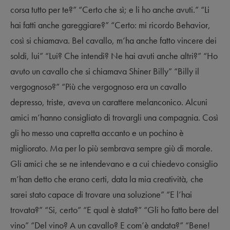
corsa tutto per te?” “Certo che sì; e li ho anche avuti.” “Li
hai fatti anche gareggiare?” “Certo: mi ricordo Behavior,
così si chiamava. Bel cavallo, m’ha anche fatto vincere dei
soldi, lui” “Lui? Che intendi? Ne hai avuti anche altri?” “Ho
avuto un cavallo che si chiamava Shiner Billy” “Billy il
vergognoso?” “Più che vergognoso era un cavallo
depresso, triste, aveva un carattere melanconico. Alcuni
amici m’hanno consigliato di trovargli una compagnia. Così
gli ho messo una capretta accanto e un pochino è
migliorato. Ma per lo più sembrava sempre giù di morale.
Gli amici che se ne intendevano e a cui chiedevo consiglio
m’han detto che erano certi, data la mia creatività, che
sarei stato capace di trovare una soluzione” “E l’hai
trovata?” “Si, certo” “E qual è stata?” “Gli ho fatto bere del
vino” “Del vino? A un cavallo? E com’è andata?” “Bene!