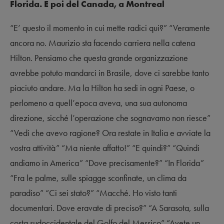
Florida. E poi del Canada, a Montreal
“E’ questo il momento in cui mette radici qui?” “Veramente
ancora no. Maurizio sta facendo carriera nella catena
Hilton. Pensiamo che questa grande organizzazione
avrebbe potuto mandarci in Brasile, dove ci sarebbe tanto
piaciuto andare. Ma la Hilton ha sedi in ogni Paese, o
perlomeno a quell’epoca aveva, una sua autonoma
direzione, sicché l’operazione che sognavamo non riesce”
“Vedi che avevo ragione? Ora restate in Italia e avviate la
vostra attività” “Ma niente affatto!” “E quindi?” “Quindi
andiamo in America” “Dove precisamente?” “In Florida”
“Fra le palme, sulle spiagge sconfinate, un clima da
paradiso” “Ci sei stato?” “Macché. Ho visto tanti
documentari. Dove eravate di preciso?” “A Sarasota, sulla
costa sudoccidentale del Golfo del Messico” “Avete un