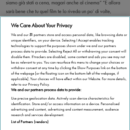
siamo già stati a cena, magari anche al cinema” “E allora
sarà bene che tu quel film te lo riveda un po’ di volte,
perché se speri che ti dia da mangiare io …”
We Care About Your Privacy
We and our
51
partners store and access personal data, like browsing data or
unique identifiers, on your device. Selecting I Accept enables tracking
technologies to support the purposes shown under we and our partners
process data to provide. Selecting Reject All or withdrawing your consent will
disable them. If trackers are disabled, some content and ads you see may not
be as relevant to you. You can resurface this menu to change your choices or
withdraw consent at any time by clicking the Show Purposes link on the bottom
of the webpage [or the floating icon on the bottom-left of the webpage, if
applicable] .Your choices will have effect within our Website. For more details,
refer to our Privacy Policy.
We and our partners process data to provide:
Use precise geolocation data. Actively scan device characteristics for
identification. Store and/or access information on a device. Personalised
advertising and content, advertising and content measurement, audience
Categorie
research and services development.
List of Partners (vendors)
Salute
Informazioni Tecnica