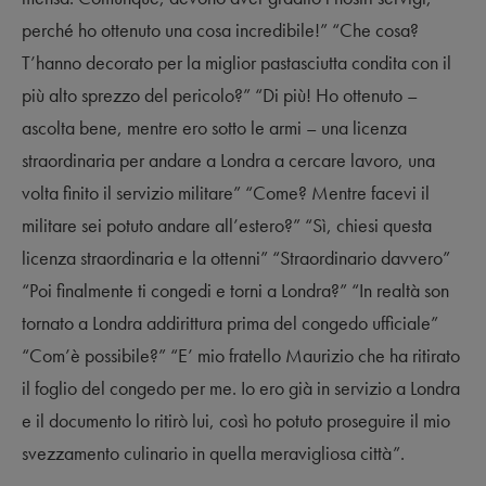
perché ho ottenuto una cosa incredibile!” “Che cosa?
T’hanno decorato per la miglior pastasciutta condita con il
più alto sprezzo del pericolo?” “Di più! Ho ottenuto –
ascolta bene, mentre ero sotto le armi – una licenza
straordinaria per andare a Londra a cercare lavoro, una
volta finito il servizio militare” “Come? Mentre facevi il
militare sei potuto andare all’estero?” “Sì, chiesi questa
licenza straordinaria e la ottenni” “Straordinario davvero”
“Poi finalmente ti congedi e torni a Londra?” “In realtà son
tornato a Londra addirittura prima del congedo ufficiale”
“Com’è possibile?” “E’ mio fratello Maurizio che ha ritirato
il foglio del congedo per me. Io ero già in servizio a Londra
e il documento lo ritirò lui, così ho potuto proseguire il mio
svezzamento culinario in quella meravigliosa città”.