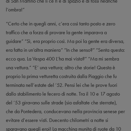
di San Martino che lì ce n’è di spazio e di fossi neanche
l’ombra!”
“Certo che in quegli anni, c’era così tanto posto e zero
traffico che a forza di provare la gente imparava a
guidare” “Sì, era proprio così. Ma poi la gente era diversa,
era fatta in un’altra maniera” “In che senso?” “Senta questa:
ecco qua. La Vespa 400 L’ha mai vista?” “Ma mi sembra
una vettura.” ”E’ una vettura; altro che storie! Questa è
proprio la prima vetturetta costruita dalla Piaggio che fu
terminata nell’estate del ’52. Pensi lei che le prove fuori
dallo stabilimento le fecero di notte. Tra il 10 e 17 agosto
del ’53 giravano sulle strade (sia asfaltate che sterrate),
che da Pontedera, conducevano nella provincia senese per
evitare d’essere visti. Duecento chilometri a notte si
sparavano quegli eroi! La macchina munita di ruote da 10