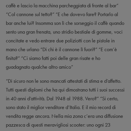
caffè e lascio la macchina parcheggiata di fronte al bar”
“Col cannone sul tetto?” “E che dovevo fare? Portarlo al
bar anche lui? Insomma son lì che sorseggio il caffè quando
sento una gran frenata, uno stridio bestiale di gomme, voci
concitate e vedo entrare due poliziotti con le pistole in
mano che urlano “Di chi è il cannone lì fuori?” “E com’è
finita?” “Ci siamo fatti poi delle gran risate e ho
guadagnato qualche altro amico”
“Di sicuro non le sono mancati attestati di stima e d’affetto.
Tutti questi diplomi che ha qui dimostrano tutti i suoi successi
in 40 anni d’attività. Dal 1948 al 1988. Vero?” “Si certo,
sono stato il miglior venditore d’Italia. E il mio record di
vendita regge ancora. Nella mia zona c’era una diffusione
pazzesca di questi meravigliosi scooter: uno ogni 23