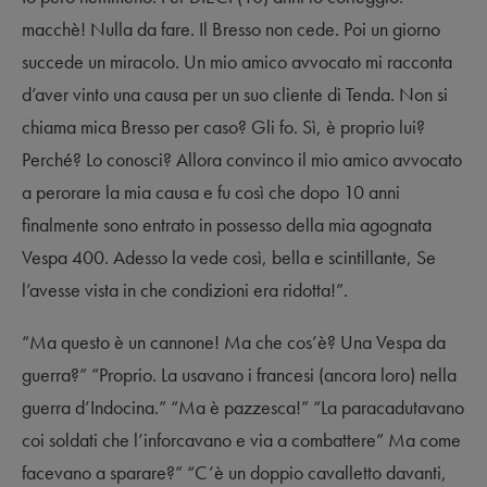
macchè! Nulla da fare. Il Bresso non cede. Poi un giorno
succede un miracolo. Un mio amico avvocato mi racconta
d’aver vinto una causa per un suo cliente di Tenda. Non si
chiama mica Bresso per caso? Gli fo. Sì, è proprio lui?
Perché? Lo conosci? Allora convinco il mio amico avvocato
a perorare la mia causa e fu così che dopo 10 anni
finalmente sono entrato in possesso della mia agognata
Vespa 400. Adesso la vede così, bella e scintillante, Se
l’avesse vista in che condizioni era ridotta!”.
“Ma questo è un cannone! Ma che cos’è? Una Vespa da
guerra?” ”Proprio. La usavano i francesi (ancora loro) nella
guerra d’Indocina.” “Ma è pazzesca!” “La paracadutavano
coi soldati che l’inforcavano e via a combattere” Ma come
facevano a sparare?” “C’è un doppio cavalletto davanti,