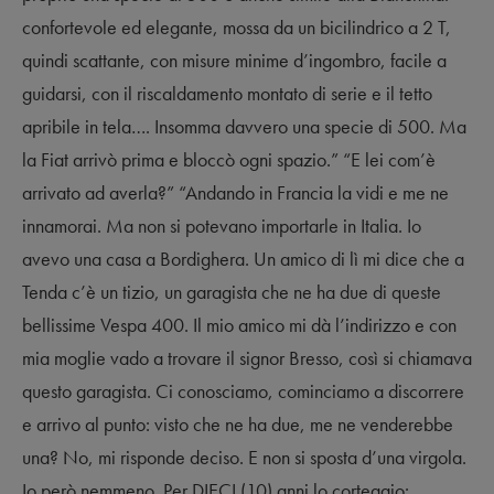
confortevole ed elegante, mossa da un bicilindrico a 2 T,
quindi scattante, con misure minime d’ingombro, facile a
guidarsi, con il riscaldamento montato di serie e il tetto
apribile in tela…. Insomma davvero una specie di 500. Ma
la Fiat arrivò prima e bloccò ogni spazio.” “E lei com’è
arrivato ad averla?” “Andando in Francia la vidi e me ne
innamorai. Ma non si potevano importarle in Italia. Io
avevo una casa a Bordighera. Un amico di lì mi dice che a
Tenda c’è un tizio, un garagista che ne ha due di queste
bellissime Vespa 400. Il mio amico mi dà l’indirizzo e con
mia moglie vado a trovare il signor Bresso, così si chiamava
questo garagista. Ci conosciamo, cominciamo a discorrere
e arrivo al punto: visto che ne ha due, me ne venderebbe
una? No, mi risponde deciso. E non si sposta d’una virgola.
Io però nemmeno. Per DIECI (10) anni lo corteggio: