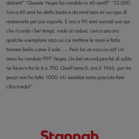
abitanti” “Quante Vespa ha venduto in 40 anni?” “25.000.
Ma a 60 anni ho detto basta e da trent’anni mi occupo di
restaurarle per poi esporle. E ora a 90 anni suonati son qui
che ricordo i bei tempi, vado ai raduni, cerco ancora
qualche esemplare raro sui cui mettere le mani e farlo
tornare bello come il sole ….. Però ho un cruccio sa? Un
anno ho venduto 997 Vespa. Un bel record perché di solito
ne facevo fra le 6 e 700. Quell’anno lì, era il 1966, per tre
pezzi non ho fatto 1000. Mi sarebbe tanto piaciuto fare
cifra tonda!”