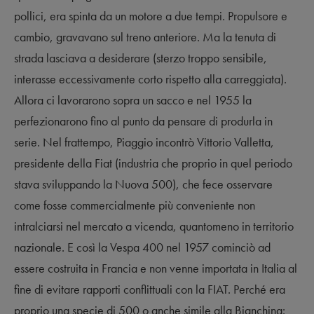
pollici, era spinta da un motore a due tempi. Propulsore e
cambio, gravavano sul treno anteriore. Ma la tenuta di
strada lasciava a desiderare (sterzo troppo sensibile,
interasse eccessivamente corto rispetto alla carreggiata).
Allora ci lavorarono sopra un sacco e nel 1955 la
perfezionarono fino al punto da pensare di produrla in
serie. Nel frattempo, Piaggio incontrò Vittorio Valletta,
presidente della Fiat (industria che proprio in quel periodo
stava sviluppando la Nuova 500), che fece osservare
come fosse commercialmente più conveniente non
intralciarsi nel mercato a vicenda, quantomeno in territorio
nazionale. E così la Vespa 400 nel 1957 cominciò ad
essere costruita in Francia e non venne importata in Italia al
fine di evitare rapporti conflittuali con la FIAT. Perché era
proprio una specie di 500 o anche simile alla Bianchina: