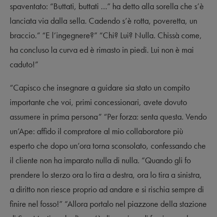
spaventato: “Buttati, buttati …” ha detto alla sorella che s’è
lanciata via dalla sella. Cadendo s’è rotta, poveretta, un
braccio.” “E l’ingegnere?” “Chi? Lui? Nulla. Chissà come,
ha concluso la curva ed è rimasto in piedi. Lui non è mai
caduto!”
“Capisco che insegnare a guidare sia stato un compito
importante che voi, primi concessionari, avete dovuto
assumere in prima persona” “Per forza: senta questa. Vendo
un’Ape: affido il compratore al mio collaboratore più
esperto che dopo un’ora torna sconsolato, confessando che
il cliente non ha imparato nulla di nulla. “Quando gli fo
prendere lo sterzo ora lo tira a destra, ora lo tira a sinistra,
a diritto non riesce proprio ad andare e si rischia sempre di
finire nel fosso!” “Allora portalo nel piazzone della stazione