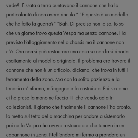
vede?. Fissata a terra puntavano il cannone che ha la
particolarità di non avere rinculo.” “E questo è un modello
che ha fatto la guerra?” “Bah. Di preciso non lo so. Io so
che un giorno trovo questa Vespa ma senza cannone. Ha
previsto l’alloggiamento nello chassis ma il cannone non
c’è. Ora non si può restaurare una cosa se non la si riporta
esattamente al modello originale. Il problema era trovare il
cannone che non è un articolo, diciamo, che trova in tutti i
ferramenta della zona. Ma con la solita pazienza e la
tenacia m’informo, m’ingegno e lo costruisco. Poi siccome
ci ho preso la mano ne faccio 11 che vendo ad altri
collezionisti. Il giorno che finalmente il cannone l’ho pronto,
lo metto sul tetto della macchina per andare a sistemarlo
poi nella Vespa che avevo restaurato e che tenevo in un
capannone in zona. Nell’andare mi fermo a prendere un