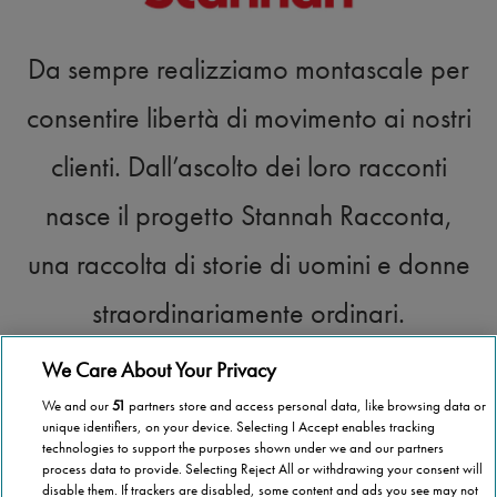
Da sempre realizziamo montascale per
consentire libertà di movimento ai nostri
clienti. Dall’ascolto dei loro racconti
nasce il progetto Stannah Racconta,
una raccolta di storie di uomini e donne
straordinariamente ordinari.
We Care About Your Privacy
CONTINUA A LEGGERE
We and our
51
partners store and access personal data, like browsing data or
unique identifiers, on your device. Selecting I Accept enables tracking
technologies to support the purposes shown under we and our partners
process data to provide. Selecting Reject All or withdrawing your consent will
disable them. If trackers are disabled, some content and ads you see may not