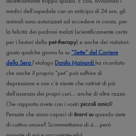
obiettivamente troppo spazio. E così, avvisando i
medici dell’ospedale con un anticipo di 24 ore, gli
animali sono autorizzati ad accedere in corsia, per
la felicità dei padroni malati (scientificamente certa
per i fautori della
pet-therapy
) e anche dei visitatori:
giusto qualche giorno fa su
“Sette” del Corriere
della Sera
l’etologo
Danilo Mainardi
ha ricordato
che anche il proprio “pet” può soffrire di
depressione e non c’è niente che rattristi di più
dell’assenza dei propri cari… anche di altre razze.
Che rapporto avete con i vostri
piccoli amici
?
Pensate che siano capaci di
tirarvi su
quando siete
di cattivo umore? Scommettiamo di sì… però
passate di qui e raccontatecelo!