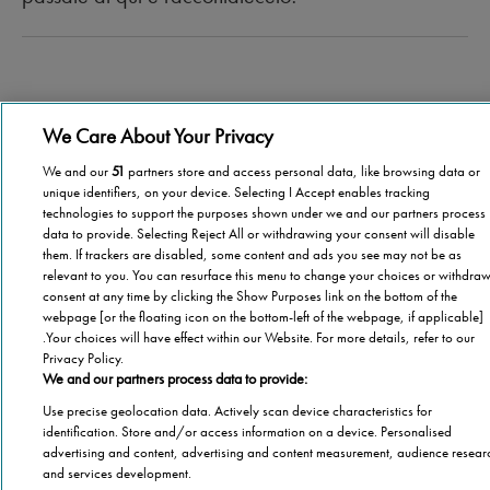
We Care About Your Privacy
We and our
51
partners store and access personal data, like browsing data or
unique identifiers, on your device. Selecting I Accept enables tracking
technologies to support the purposes shown under we and our partners process
data to provide. Selecting Reject All or withdrawing your consent will disable
them. If trackers are disabled, some content and ads you see may not be as
relevant to you. You can resurface this menu to change your choices or withdra
consent at any time by clicking the Show Purposes link on the bottom of the
webpage [or the floating icon on the bottom-left of the webpage, if applicable]
.Your choices will have effect within our Website. For more details, refer to our
Categorie
Privacy Policy.
We and our partners process data to provide:
Salute
Informazioni Tecnica
Use precise geolocation data. Actively scan device characteristics for
identification. Store and/or access information on a device. Personalised
Agevolazioni
advertising and content, advertising and content measurement, audience resear
Cookie Policy
Altre informazioni
Casa
and services development.
Privacy Policy