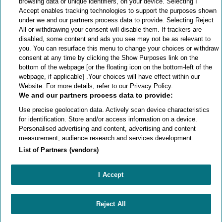
browsing data or unique identifiers, on your device. Selecting I
Accept enables tracking technologies to support the purposes shown
under we and our partners process data to provide. Selecting Reject
All or withdrawing your consent will disable them. If trackers are
disabled, some content and ads you see may not be as relevant to
you. You can resurface this menu to change your choices or withdraw
consent at any time by clicking the Show Purposes link on the
bottom of the webpage [or the floating icon on the bottom-left of the
webpage, if applicable] .Your choices will have effect within our
Website. For more details, refer to our Privacy Policy.
We and our partners process data to provide:
Use precise geolocation data. Actively scan device characteristics
for identification. Store and/or access information on a device.
Personalised advertising and content, advertising and content
Categorie
measurement, audience research and services development.
List of Partners (vendors)
Salute
Informazioni Tecnica
Agevolazioni
I Accept
Cookie Policy
Casa
Altre informazioni
Privacy Policy
Barriere Architettoniche
Che cos’è il blog
Reject All
Terza Età
Autori
Stannah