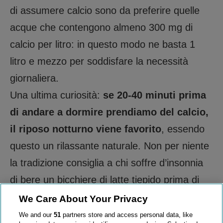
di assumere calcio sono da preferire quelle
acque che contengono almeno 300 mg di
calcio per litro: in questo modo ne basta 1
litro e mezzo per soddisfare la necessità
giornaliera.
Una ultima curiosità:
se 20-40 minuti prima
di andare a dormire prendiamo del calcio,
il riposo notturno viene favorito
, essendo
questo un rilassante naturale. Non per niente
la tradizione consiglia a chi soffre d’insonnia
di bere un bicchiere di latte tiepido prima di
dormire…..
We Care About Your Privacy
We and our
51
partners store and access personal data, like