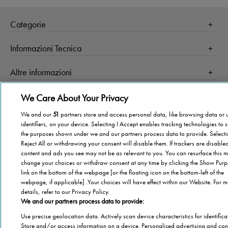
Categorie
Salute
Informazioni Tecnica
Agevolazioni
Cookie Policy
Altre informazioni
Casa
Privacy Policy
Barriere Architettoniche
Che cos’è il blog
We Care About Your Privacy
Terza Età
Autori
We and our
51
partners store and access personal data, like browsing data or 
Stannah
Il libro
identifiers, on your device. Selecting I Accept enables tracking technologies to 
Stannah @ 2026
Famiglia
the purposes shown under we and our partners process data to provide. Select
Chi Siamo
Reject All or withdrawing your consent will disable them. If trackers are disabl
Stannah Racconta
Stannah sito
content and ads you see may not be as relevant to you. You can resurface this m
change your choices or withdraw consent at any time by clicking the Show Pur
link on the bottom of the webpage [or the floating icon on the bottom-left of the
webpage, if applicable] .Your choices will have effect within our Website. For 
details, refer to our Privacy Policy.
We and our partners process data to provide:
Use precise geolocation data. Actively scan device characteristics for identifica
Store and/or access information on a device. Personalised advertising and con