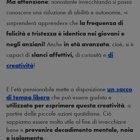
Ma attenzione
: nonostante invecchiando si possa
conoscere una riduzione di abilità e autonomie, vi
sorprenderà apprendere che
la frequenza di
felicità e tristezza è identica nei giovani e
negli anziani!
Anche
in età avanzata
, cioè, si è
capaci di
slanci affettivi,
di curiosità e
di
creatività
!
E l’età pensionabile mette a disposizione
un sacco
di tempo libero
che può essere goduto e
utilizzato per esprimere questa creatività
, a
partire dalle piccole azioni quotidiane. Ciò
sappiamo essere molto utile al fine di invecchiare
bene e
prevenire decadimento mentale, noia
e isolamento
.