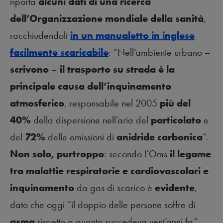
riporta
alcuni dati di una ricerca
dell’Organizzazione mondiale della sanità
,
racchiudendoli
in un manualetto in inglese
facilmente scaricabile
: “Nell’ambiente urbano –
scrivono
–
il trasporto su strada è la
principale causa dell’inquinamento
atmosferico
, responsabile nel 2005
più del
40%
della dispersione nell’aria del
particolato
e
del
72%
delle emissioni di
anidride carbonica
“.
Non solo, purtroppo
: secondo l’Oms
il legame
tra malattie respiratorie e cardiovascolari e
inquinamento
da gas di scarico è
evidente
,
dato che oggi “il doppio delle persone soffre di
asma
rispetto a quanto succedeva vent’anni fa”.