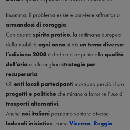
Insomma, il problema esiste e conviene affrontarlo
armandosi di coraggio
.
Con questo
spirito pratico
, la settimana europea
della mobilità
ogni anno
si dà
un tema diverso
:
l’edizione 2008
è dedicata appunto alla
qualità
dell’aria
e alle migliori
strategie per
recuperarla
.
Gli
enti locali partecipant
i mostrano perciò i loro
progetti e politiche
che mirano a favorire l’uso di
trasporti alternativi
.
Anche
noi italiani
possiamo vantare diverse
lodevoli iniziative
, come
Vicenza
,
Reggio