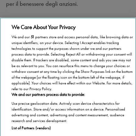
per il benessere degli anziani.
We Care About Your Privacy
We and our
51
partners store and access personal data, like browsing data or
unique identifiers, on your device. Selecting I Accept enables tracking
technologies to support the purposes shown under we and our partners
process data to provide. Selecting Reject All or withdrawing your consent will
disable them. If trackers are disabled, some content and ads you see may not
be as relevant to you. You can resurface this menu to change your choices or
withdraw consent at any time by clicking the Show Purposes link on the bottom
of the webpage [or the floating icon on the bottom-left of the webpage, if
applicable] .Your choices will have effect within our Website. For more details,
refer to our Privacy Policy.
We and our partners process data to provide:
Use precise geolocation data. Actively scan device characteristics for
identification. Store and/or access information on a device. Personalised
advertising and content, advertising and content measurement, audience
Categorie
research and services development.
List of Partners (vendors)
Salute
Informazioni Tecnica