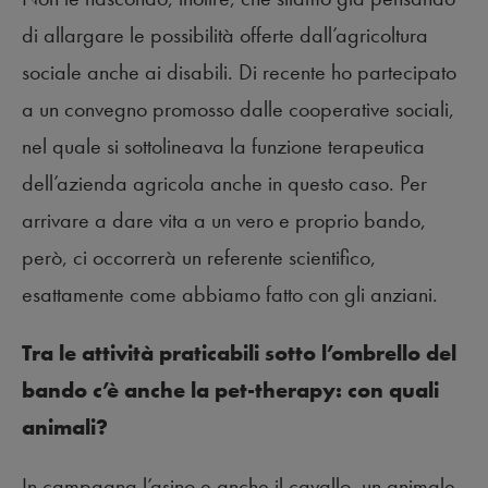
di allargare le possibilità offerte dall’agricoltura
sociale anche ai disabili. Di recente ho partecipato
a un convegno promosso dalle cooperative sociali,
nel quale si sottolineava la funzione terapeutica
dell’azienda agricola anche in questo caso. Per
arrivare a dare vita a un vero e proprio bando,
però, ci occorrerà un referente scientifico,
esattamente come abbiamo fatto con gli anziani.
Tra le attività praticabili sotto l’ombrello del
bando c’è anche la pet-therapy: con quali
animali?
In campagna l’asino e anche il cavallo, un animale