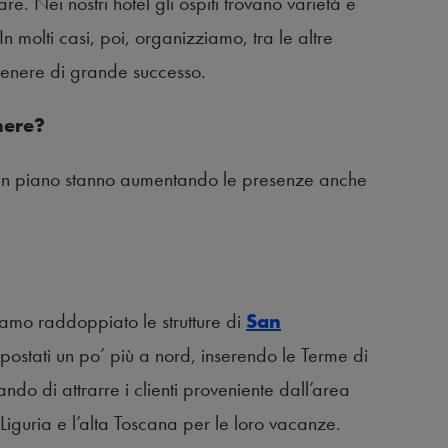
e. Nei nostri hotel gli ospiti trovano varietà e
. In molti casi, poi, organizziamo, tra le altre
 genere di grande successo.
enere?
n piano stanno aumentando le presenze anche
iamo raddoppiato le strutture di
San
postati un po’ più a nord, inserendo le Terme di
ando di attrarre i clienti proveniente dall’area
Liguria e l’alta Toscana per le loro vacanze.