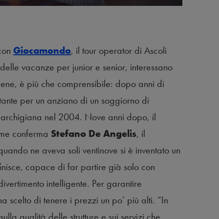
 con
Giocamondo
, il tour operator di Ascoli
elle vacanze per junior e senior, interessano
bene, è più che comprensibile: dopo anni di
rtante per un anziano di un soggiorno di
 marchigiana nel 2004. Nove anni dopo, il
 come conferma
Stefano De Angelis
, il
uando ne aveva soli ventinove si è inventato un
nisce, capace di far partire già solo con
ivertimento intelligente. Per garantire
scelto di tenere i prezzi un po’ più alti. “In
la qualità delle strutture e sui servizi che