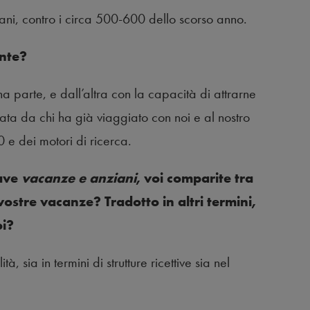
iani, contro i circa 500-600 dello scorso anno.
ente?
na parte, e dall’altra con la capacità di attrarne
ata da chi ha già viaggiato con noi e al nostro
 e dei motori di ricerca.
iave
vacanze e anziani
, voi comparite tra
 vostre vacanze? Tradotto in altri termini,
oi?
, sia in termini di strutture ricettive sia nel