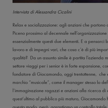
Intervista di Alessandra Cicalini
Relax e socializzazione: agli anziani che partono
Piceno prossimo al decennale nell’organizzazione d
essenzialmente questi due elementi. E a pensarci 
lavoro e di impegni vari, che cosa c’è di più impo
qualità? Da un assunto simile è partita l’azienda
settore viaggi per i senior è in forte espansione,
fondatore di Giocamondo, oggi trentottenne, che q
marchio “musicale”, come il manager stesso lo defi
l’immaginazione ragazzi e anziani alla ricerca di d
quest’ultimo al pubblico più maturo, Giocamondo ha 
questo modo, però, garantiamo un controllo totale sul