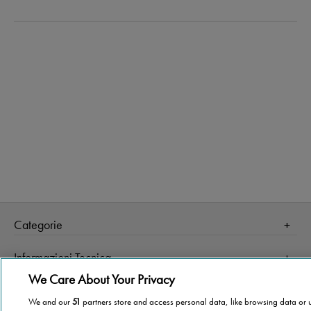
Categorie
Salute
Informazioni Tecnica
Agevolazioni
We Care About Your Privacy
Cookie Policy
Altre informazioni
Casa
We and our
51
partners store and access personal data, like browsing data or 
Privacy Policy