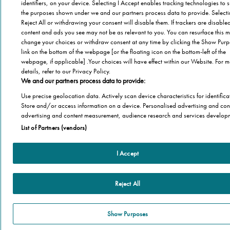
Barriere Architettoniche
identifiers, on your device. Selecting I Accept enables tracking technologies to 
Che cos’è il blog
the purposes shown under we and our partners process data to provide. Select
Terza Età
Autori
Reject All or withdrawing your consent will disable them. If trackers are disabl
Stannah
content and ads you see may not be as relevant to you. You can resurface this m
Il libro
Stannah @ 2026
change your choices or withdraw consent at any time by clicking the Show Pur
Famiglia
Chi Siamo
link on the bottom of the webpage [or the floating icon on the bottom-left of the
Stannah Racconta
webpage, if applicable] .Your choices will have effect within our Website. For 
Stannah sito
details, refer to our Privacy Policy.
We and our partners process data to provide:
Use precise geolocation data. Actively scan device characteristics for identifica
Store and/or access information on a device. Personalised advertising and con
advertising and content measurement, audience research and services develop
List of Partners (vendors)
I Accept
Reject All
Show Purposes