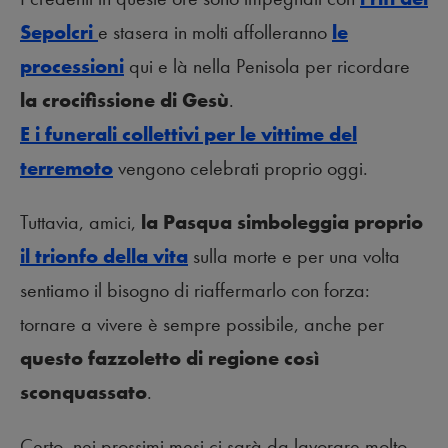
Sepolcri
e stasera in molti affolleranno
le
processioni
qui e là nella Penisola per ricordare
la crocifissione di Gesù
.
E i funerali collettivi per le vittime del
terremoto
vengono celebrati proprio oggi.
Tuttavia, amici,
la Pasqua simboleggia proprio
il trionfo della vita
sulla morte e per una volta
sentiamo il bisogno di riaffermarlo con forza:
tornare a vivere è sempre possibile, anche per
questo fazzoletto di regione così
sconquassato
.
Certo, nei prossimi mesi ci sarà da lavorare molto