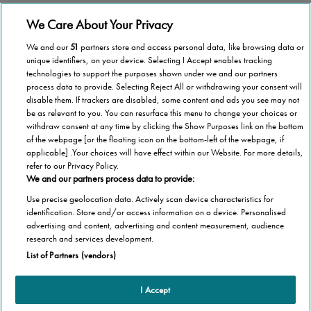
voi.
We Care About Your Privacy
We and our
51
partners store and access personal data, like browsing data or
unique identifiers, on your device. Selecting I Accept enables tracking
technologies to support the purposes shown under we and our partners
process data to provide. Selecting Reject All or withdrawing your consent will
disable them. If trackers are disabled, some content and ads you see may not
be as relevant to you. You can resurface this menu to change your choices or
withdraw consent at any time by clicking the Show Purposes link on the bottom
of the webpage [or the floating icon on the bottom-left of the webpage, if
applicable] .Your choices will have effect within our Website. For more details,
refer to our Privacy Policy.
We and our partners process data to provide:
Use precise geolocation data. Actively scan device characteristics for
identification. Store and/or access information on a device. Personalised
advertising and content, advertising and content measurement, audience
Categorie
research and services development.
List of Partners (vendors)
Salute
Informazioni Tecnica
Agevolazioni
I Accept
Cookie Policy
Altre informazioni
Casa