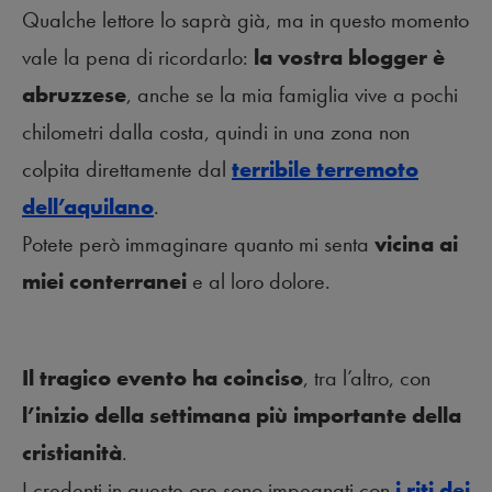
Qualche lettore lo saprà già, ma in questo momento
vale la pena di ricordarlo:
la vostra blogger è
abruzzese
, anche se la mia famiglia vive a pochi
chilometri dalla costa, quindi in una zona non
colpita direttamente dal
terribile terremoto
dell’aquilano
.
Potete però immaginare quanto mi senta
vicina ai
miei conterranei
e al loro dolore.
Il tragico evento ha coinciso
, tra l’altro, con
l’inizio della settimana più importante della
cristianità
.
I credenti in queste ore sono impegnati con
i riti dei