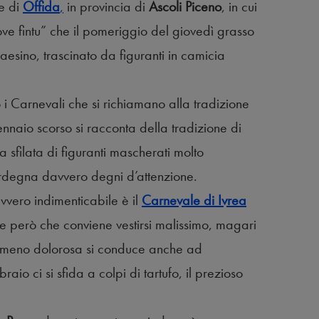
le di
Offida
,
in provincia di
Ascoli Piceno
, in cui
ove fintu” che il pomeriggio del giovedì grasso
esino, trascinato da figuranti in camicia
 i Carnevali che si richiamano alla tradizione
naio scorso si racconta della tradizione di
a sfilata di figuranti mascherati molto
ardegna davvero degni d’attenzione.
avvero indimenticabile è il
Carnevale di Ivrea
e però che conviene vestirsi malissimo, magari
 meno dolorosa si conduce anche ad
bbraio ci si sfida a colpi di tartufo, il prezioso