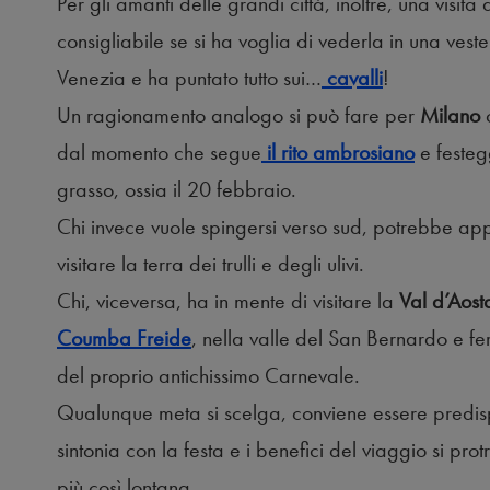
Per gli amanti delle grandi città, inoltre, una visita
consigliabile se si ha voglia di vederla in una veste
Venezia e ha puntato tutto sui…
cavalli
!
Un ragionamento analogo si può fare per
Milano
dal momento che segue
il rito ambrosiano
e festeg
grasso, ossia il 20 febbraio.
Chi invece vuole spingersi verso sud, potrebbe app
visitare la terra dei trulli e degli ulivi.
Chi, viceversa, ha in mente di visitare la
Val d’Aost
Coumba Freide
, nella valle del San Bernardo e f
del proprio antichissimo Carnevale.
Qualunque meta si scelga, conviene essere predispos
sintonia con la festa e i benefici del viaggio si prot
più così lontana.