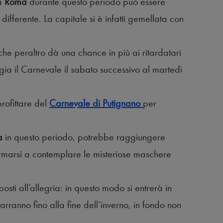
 a
Roma
durante questo periodo può essere
 differente. La capitale si è infatti gemellata con
che peraltro dà una chance in più ai ritardatari
gia il Carnevale il sabato successivo al martedì
rofittare del
Carnevale di Putignano
per
a
in questo periodo, potrebbe raggiungere
ermarsi a contemplare le misteriose maschere
ti all’allegria: in questo modo si entrerà in
rarranno fino alla fine dell’inverno, in fondo non