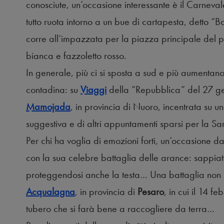
conosciute, un’occasione interessante è il Carneva
tutto ruota intorno a un bue di cartapesta, detto “B
corre all’impazzata per la piazza principale del pa
bianca e fazzoletto rosso.
In generale, più ci si sposta a sud e più aumentano
contadina: su
Viaggi
della “Repubblica” del 27 gen
Mamojada
, in provincia di Nuoro, incentrata su un
suggestiva e di altri appuntamenti sparsi per la S
Per chi ha voglia di emozioni forti, un’occasione d
con la sua celebre battaglia delle arance: sappiat
proteggendosi anche la testa… Una battaglia non
Acqualagna
, in provincia di
Pesaro
, in cui il 14 fe
tubero che si farà bene a raccogliere da terra…