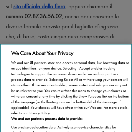
sul
sito ufficiale della fiera
, oppure chiamare
il
numero 02.87.36.56.02
, anche per conoscere le
diverse formule previste per il biglietto d’ingresso
che, di base, costa cinque euro comprensivo di
catalogo.
We Care About Your Privacy
We and our
51
partners store and access personal data, like browsing data or
unique identifiers, on your device. Selecting I Accept enables tracking
technologies to support the purposes shown under we and our partners
process data to provide. Selecting Reject All or withdrawing your consent will
disable them. If trackers are disabled, some content and ads you see may not
be as relevant to you. You can resurface this menu to change your choices or
withdraw consent at any time by clicking the Show Purposes link on the bottom
of the webpage [or the floating icon on the bottom-left of the webpage, if
applicable] .Your choices will have effect within our Website. For more details,
refer to our Privacy Policy.
We and our partners process data to provide:
Use precise geolocation data. Actively scan device characteristics for