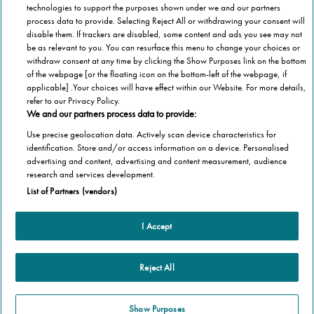
technologies to support the purposes shown under we and our partners
process data to provide. Selecting Reject All or withdrawing your consent will
disable them. If trackers are disabled, some content and ads you see may not
be as relevant to you. You can resurface this menu to change your choices or
withdraw consent at any time by clicking the Show Purposes link on the bottom
of the webpage [or the floating icon on the bottom-left of the webpage, if
applicable] .Your choices will have effect within our Website. For more details,
refer to our Privacy Policy.
We and our partners process data to provide:
Use precise geolocation data. Actively scan device characteristics for
identification. Store and/or access information on a device. Personalised
advertising and content, advertising and content measurement, audience
Categorie
research and services development.
List of Partners (vendors)
Salute
Informazioni Tecnica
Agevolazioni
I Accept
Cookie Policy
Altre informazioni
Casa
Privacy Policy
Barriere Architettoniche
Che cos’è il blog
Reject All
Terza Età
Autori
Stannah
Il libro
Show Purposes