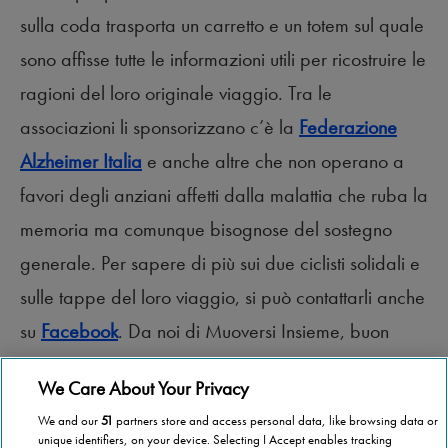
sulla coda trasporta un carretto e un totem sul quale
sono affisse tutte le informazioni utili per ricostruire le
ragioni del loro originale viaggio. Tra le
associazioni li sponsorizzano c’è la
Federazione
Alzheimer Italia
e anche altre che non operano a
favori degli anziani affetti dalla malattia che ruba la
memoria ma comunque bisognose del sostegno
generale. Per sapere di più sui due ciclisti solidali e
sulle tappe del loro viaggio, si può contattarli anche
su
Facebook
. Da noi di Muoversi Insieme, buon
viaggio!
We Care About Your Privacy
We and our
51
partners store and access personal data, like browsing data or
unique identifiers, on your device. Selecting I Accept enables tracking