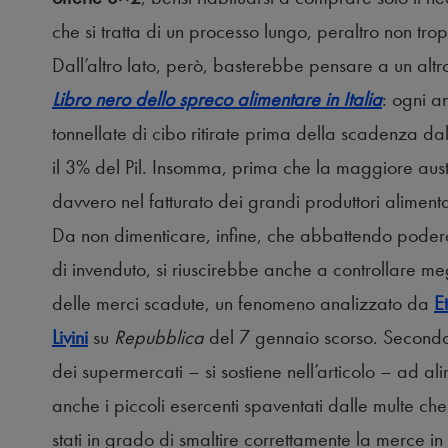
che si tratta di un processo lungo, peraltro non tro
Dall’altro lato, però, basterebbe pensare a un alt
Libro nero dello spreco alimentare in Italia
: ogni a
tonnellate di cibo ritirate prima della scadenza da
il 3% del Pil. Insomma, prima che la maggiore auster
davvero nel fatturato dei grandi produttori aliment
Da non dimenticare, infine, che abbattendo poder
di invenduto, si riuscirebbe anche a controllare me
delle merci scadute, un fenomeno analizzato da
E
Livini
su
Repubblica
del 7 gennaio scorso. Secondo g
dei supermercati – si sostiene nell’articolo – ad a
anche i piccoli esercenti spaventati dalle multe c
stati in grado di smaltire correttamente la merce in