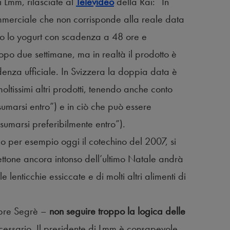
 Lmm, rilasciate al
Televideo
della Rai: “In
ommerciale che non corrisponde alla reale data
o lo yogurt con scadenza a 48 ore e
opo due settimane, ma in realtà il prodotto è
enza ufficiale. In Svizzera la doppia data è
ltissimi altri prodotti, tenendo anche conto
umarsi entro”) e in ciò che può essere
umarsi preferibilmente entro”).
do per esempio oggi il cotechino del 2007, si
nettone ancora intonso dell’ultimo Natale andrà
 lenticchie essiccate e di molti altri alimenti di
mpre Segrè –
non seguire troppo la logica delle
necessario. Il presidente di Lmm è consapevole