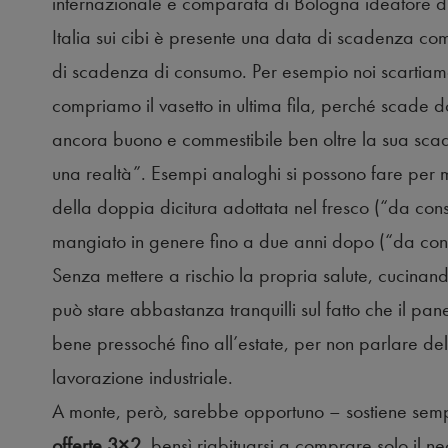
internazionale e comparata di Bologna ideatore di
Italia sui cibi è presente una data di scadenza c
di scadenza di consumo. Per esempio noi scartiam
compriamo il vasetto in ultima fila, perché scade d
ancora buono e commestibile ben oltre la sua scad
una realtà”. Esempi analoghi si possono fare per mo
della doppia dicitura adottata nel fresco (“da cons
mangiato in genere fino a due anni dopo (“da cons
Senza mettere a rischio la propria salute, cucinan
può stare abbastanza tranquilli sul fatto che il pa
bene pressoché fino all’estate, per non parlare delle
lavorazione industriale.
A monte, però, sarebbe opportuno – sostiene se
offerte 3×2
, bensì riabituarsi a comprare solo il 