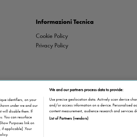
Informazioni Tecnica
Cookie Policy
Privacy Policy
We and our partners process data to provide:
Use precise geolocation data. Actively scan device charac
que identifiers, on your
and/or access information on a device. Personalised ad
s shown under we and our
content measurement, audience research and services d
 will disable them. If
u. You can resurface
List of Partners (vendors)
 Show Purposes link on
 if applicable] .Your
olicy.
Stannah @ 2026