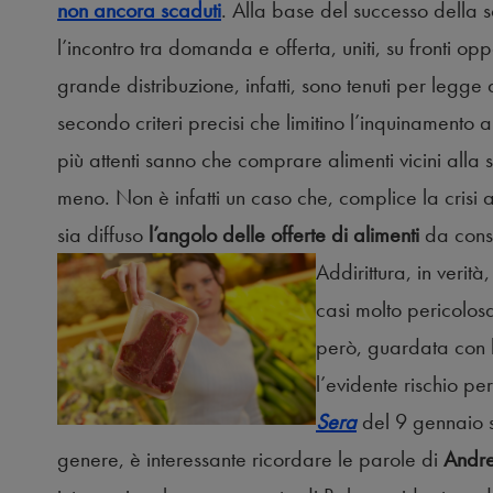
non ancora scaduti
. Alla base del successo della 
l’incontro tra domanda e offerta, uniti, su fronti opp
grande distribuzione, infatti, sono tenuti per legge
secondo criteri precisi che limitino l’inquinamento a
più attenti sanno che comprare alimenti vicini all
meno. Non è infatti un caso che, complice la crisi ac
sia diffuso
l’angolo delle offerte di alimenti
da cons
Addirittura, in verità
casi molto pericolo
però, guardata con b
l’evidente rischio pe
Sera
del
9 gennaio s
genere, è interessante ricordare le parole di
Andr