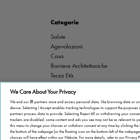
Categorie
Salute
Agevolazioni
Casa
Barriere Architettoniche
Terza Età
Stannah
We Care About Your Privacy
Famiglia
We and our
51
partners store and access personal data, like browsing data or uni
Stannah Racconta
device. Selecting I Accept enables tracking technologies to support the purpose
partners process data to provide. Selecting Reject All or withdrawing your consent
trackers are disabled, some content and ads you see may not be as relevant to yo
this menu to change your choices or withdraw consent at any time by clicking the
the bottom of the webpage [or the floating icon on the bottom-left of the webpage,
choices will have effect within our Website. For more details, refer to our Privacy P