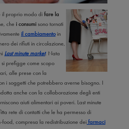
e il proprio modo di
fare la
ne, che
i consumi
sono tornati
tivamente
il cambiamento
in
ro dei rifiuti in circolazione,
ni
Last minute market
. Nata
tà si prefigge come scopo
tari, alle prese con la
 con i soggetti che potrebbero averne bisogno. I
ndotta anche con la collaborazione degli enti
rniscono aiuti alimentari ai poveri. Last minute
ta rete di contatti che le ha permesso di
n-food, compresa la redistribuzione dei
farmaci