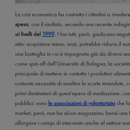
La crisi economica ha costretto i cittadini a riveder
spesa
, con il risultato, secondo una recente indagi
ai livelli del
1999
.
Non tutti, però, giudicano nega
atto: acquistare meno, anzi, potrebbe ridurre il nume
una battaglia in cui è impegnata già da diversi an
come spin-off dell’Università di Bologna, la socie
principale di mettere in contatto i produttori alimen
costante necessità di smaltire le scorte invendute,
primi destinatari di quest’opera di mediazione, co
pubblici, sono
le associazioni di volontariato
che fo
market, però, non ha alcun magazzino, bensì una fit
allargare i campi di intervento anche al settore no