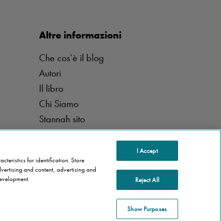
Altre informazioni
Che cos’è il blog
Autori
Il libro
Chi Siamo
Stannah sito
I Accept
teristics for identification. Store
vertising and content, advertising and
evelopment.
Reject All
Show Purposes