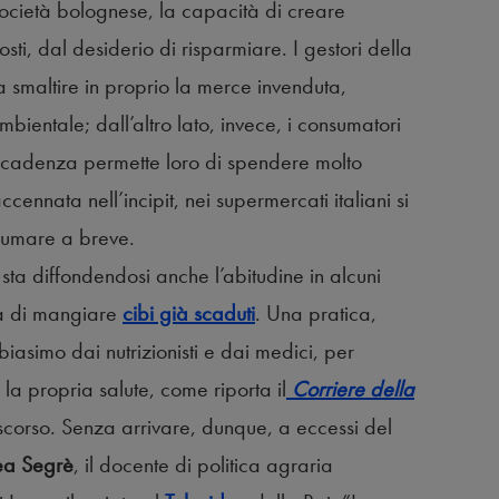
società bolognese, la capacità di creare
osti, dal desiderio di risparmiare. I gestori della
 a smaltire in proprio la merce invenduta,
mbientale; dall’altro lato, invece, i consumatori
a scadenza permette loro di spendere molto
cennata nell’incipit, nei supermercati italiani si
umare a breve.
, sta diffondendosi anche l’abitudine in alcuni
sa di mangiare
cibi già scaduti
. Una pratica,
iasimo dai nutrizionisti e dai medici, per
r la propria salute, come riporta il
Corriere della
corso. Senza arrivare, dunque, a eccessi del
ea Segrè
, il docente di politica agraria