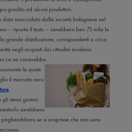
ppo gradito ad alcuni produttori.
ro dato snocciolato dalla società bolognese nel
nno – riporta il testo – sarebbero ben 75 mila le
lla grande distribuzione, corrispondenti a circa
ità negli acquisti dei cittadini incidano
ari ce ne correrebbe.
osamente le quote
glio il mercato nero
ttore
li stessi gestori
limentarlo sarebbero
he pagherebbero se si scoprisse che non sono
 eccesso.