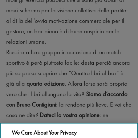
maxi-schermo per la visione collettiva delle partite:
al di là dell’ovvia motivazione commerciale per il
gestore, un bar pieno è di buon auspicio per le
relazioni umane.
Riuscire a fare gruppo in occasione di un match
sportivo è però piuttosto facile: desta perciò ancora
più sorpresa scoprire che “Quattro libri al bar” è
già alla
quarta edizione
. Allora forse sarà proprio
vero che i libri allungano la vita?
Siamo d’accordo
con Bruno Contigiani
: la rendono più lieve. E voi che
cosa ne dite?
Dateci la vostra opinione
: ne
parleremo al bar!
We Care About Your Privacy