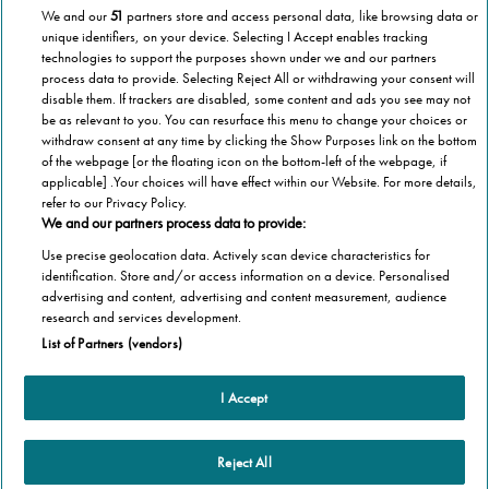
We and our
51
partners store and access personal data, like browsing data or
unique identifiers, on your device. Selecting I Accept enables tracking
technologies to support the purposes shown under we and our partners
process data to provide. Selecting Reject All or withdrawing your consent will
disable them. If trackers are disabled, some content and ads you see may not
be as relevant to you. You can resurface this menu to change your choices or
withdraw consent at any time by clicking the Show Purposes link on the bottom
of the webpage [or the floating icon on the bottom-left of the webpage, if
applicable] .Your choices will have effect within our Website. For more details,
refer to our Privacy Policy.
We and our partners process data to provide:
Use precise geolocation data. Actively scan device characteristics for
identification. Store and/or access information on a device. Personalised
advertising and content, advertising and content measurement, audience
Categorie
research and services development.
List of Partners (vendors)
Salute
Informazioni Tecnica
Agevolazioni
I Accept
Cookie Policy
Altre informazioni
Casa
Privacy Policy
Barriere Architettoniche
Reject All
Che cos’è il blog
Terza Età