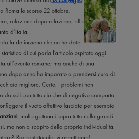
role chiave emerse dal
IX convegno
i a Roma lo scorso 22 ottobre.
ere, relazione dopo relazione, allo
nta d’Italia.
ondo la definizione che ne ha dato
i statistica di cui parla l’articolo ospitato oggi
cata all’evento romano; ma anche di una
nno dopo anno ha imparato a prendersi cura di
vecchiaia migliore. Certo, i problemi non
o da soli con tutto ciò che di negativo comporta
onfiggere il vuoto affettivo lasciato per esempio
 anziani
, molto gettonati soprattutto nelle grandi
ssi, ma non a scapito della propria individualità.
ventare? Raccontatecelo, vi aspettiamo!