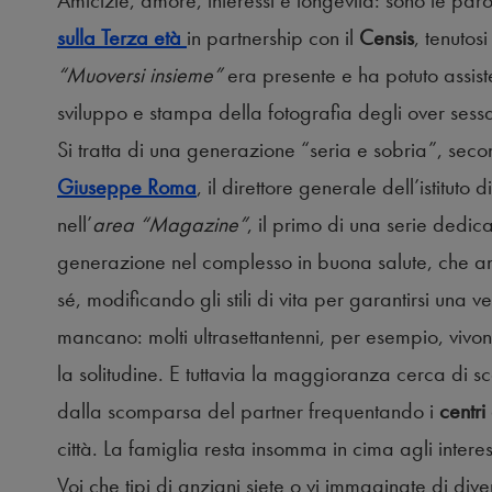
Amicizie, amore, interessi e longevità: sono le pa
sulla Terza età
in partnership con il
Censis
, tenutos
“Muoversi insieme”
era presente e ha potuto assist
sviluppo e stampa della fotografia degli over sessa
Si tratta di una generazione “seria e sobria”, sec
Giuseppe Roma
, il direttore generale dell’istituto d
nell’
area “Magazine”
, il primo di una serie dedi
generazione nel complesso in buona salute, che a
sé, modificando gli stili di vita per garantirsi una 
mancano: molti ultrasettantenni, per esempio, vivon
la solitudine. E tuttavia la maggioranza cerca di sc
dalla scomparsa del partner frequentando i
centri
città. La famiglia resta insomma in cima agli intere
Voi che tipi di anziani siete o vi immaginate di di