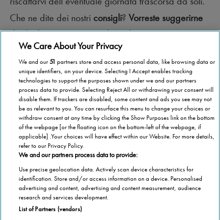
riscattarvi dell’eventuale giornata trascorsa da soli.
Che ne dite dei nostri
consigli
?
Vorreste suggerirne
degli altri?
Scriveteci e…
buon ferragosto!
We Care About Your Privacy
We and our
51
partners store and access personal data, like browsing data or
unique identifiers, on your device. Selecting I Accept enables tracking
technologies to support the purposes shown under we and our partners
process data to provide. Selecting Reject All or withdrawing your consent will
disable them. If trackers are disabled, some content and ads you see may not
be as relevant to you. You can resurface this menu to change your choices or
withdraw consent at any time by clicking the Show Purposes link on the bottom
of the webpage [or the floating icon on the bottom-left of the webpage, if
applicable] .Your choices will have effect within our Website. For more details,
refer to our Privacy Policy.
We and our partners process data to provide:
Use precise geolocation data. Actively scan device characteristics for
identification. Store and/or access information on a device. Personalised
advertising and content, advertising and content measurement, audience
Categorie
research and services development.
List of Partners (vendors)
Salute
Informazioni Tecnica