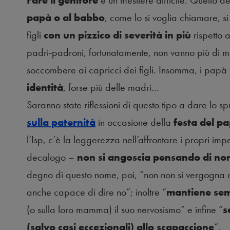
Fare il genitore
è un mestiere difficile. Quello d
papà o al babbo
, come lo si voglia chiamare, si 
figli
con un pizzico di severità in più
rispetto 
padri-padroni, fortunatamente, non vanno più di mo
soccombere ai capricci dei figli. Insomma, i papà 
identità
, forse più delle madri…
Saranno state riflessioni di questo tipo a dare lo s
sulla paternità
in occasione della
festa del p
l’Isp, c’è la leggerezza nell’affrontare i propri imp
decalogo –
non si angoscia pensando di non
degno di questo nome, poi, “non non si vergogna 
anche capace di dire no”; inoltre “
mantiene sem
(o sulla loro mamma) il suo nervosismo” e infine “
s
(salvo casi eccezionali) allo scapaccione
“.