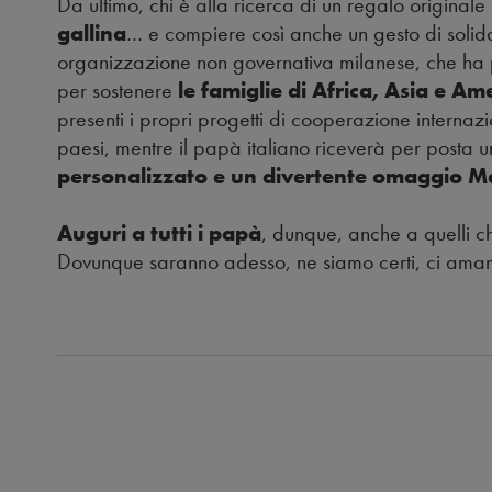
Da ultimo, chi è alla ricerca di un regalo origina
gallina
… e compiere così anche un gesto di solidari
organizzazione non governativa milanese, che ha
per sostenere
le famiglie di Africa, Asia e Am
presenti i propri progetti di cooperazione internazi
paesi, mentre il papà italiano riceverà per posta 
personalizzato e un divertente omaggio Ma
Auguri a tutti i papà
, dunque, anche a quelli ch
Dovunque saranno adesso, ne siamo certi, ci ama