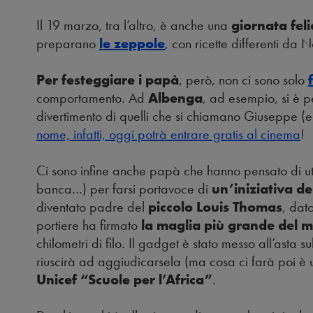
Il 19 marzo, tra l’altro, è anche una
giornata fel
preparano
le zeppole
, con ricette differenti da 
Per festeggiare i papà
, però, non ci sono solo
comportamento. Ad
Albenga
, ad esempio, si è p
divertimento di quelli che si chiamano Giuseppe (
nome, infatti, oggi potrà entrare gratis al cinema
!
Ci sono infine anche papà che hanno pensato di utili
banca…) per farsi portavoce di
un’iniziativa del
diventato padre del
piccolo Louis Thomas
, dat
portiere ha firmato
la maglia più grande del 
chilometri di filo. Il gadget è stato messo all’asta 
riuscirà ad aggiudicarsela (ma cosa ci farà poi è un
Unicef “Scuole per l’Africa”
.