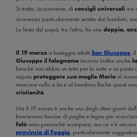
Si tratta, sicuramente, di
consigli universali
ma r
ricorrenza particolarmente sentita dai bambini, no
La festa del papà, tra l’altro, ha una
doppia, anzi
Il 19 marzo
si festeggia infatti
San Giuseppe
, 
Giuseppe il falegname
incarna inoltre anche
l
benché non abbia un tetto per la notte e un pasto
saputo
proteggere sua moglie Maria
al mome
mancare nulla a lei e al bambino finché questi non
cristianità
.
Ma il 19 marzo è anche uno degli ultimi giorni dell’
bruciavano fascine di paglia e legna per scacciare
falò
sono pressoché scomparsi, ma ce n’è ancora
provincia di Foggia
, particolarmente suggestivo