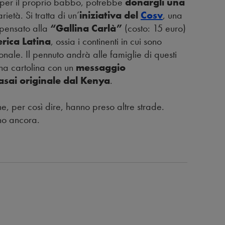
le per il proprio babbo, potrebbe
donargli una
età. Si tratta di un’
iniziativa del
Cosv
, una
 pensato alla
“Gallina Carlà”
(costo: 15 euro)
erica Latina
, ossia i continenti in cui sono
onale. Il pennuto andrà alle famiglie di questi
una cartolina con un
messaggio
sai originale dal Kenya
.
e, per così dire, hanno preso altre strade.
no ancora.