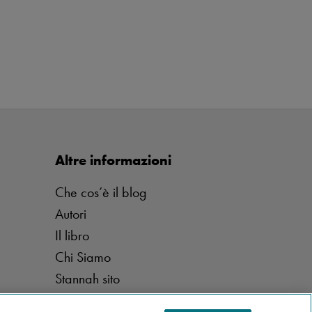
Altre informazioni
Che cos’è il blog
Autori
Il libro
Chi Siamo
Stannah sito