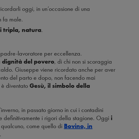
icordarli oggi, in un’occasione di una
n fa male.
 tripla, natura
.
il padre-lavoratore per eccellenza.
a dignità del povero
, di chi non si scoraggia
 caldo. Giuseppe viene ricordato anche per aver
nto del parto e dopo, non facendo mai
 è diventato
Gesù, il simbolo della
inverno, in passato giorno in cui i contadini
 definitivamente i rigori della stagione. Oggi
i
 qualcuno, come quello di
Bovino, in
.