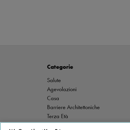
Categorie
Salute
Agevolazioni
Casa
Barriere Architettoniche
Terza Età
Stannah