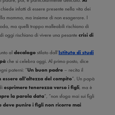
el padre, poi, è particolarmente delicato.
Al
chiede infatti di essere presente nella vita dei
alla mamma, ma insieme di non esagerare. I
da, ma quelli troppo malleabili rischiano di
di oggi rischiano di vivere una pesante
crisi di
punto al
decalogo
stilato dall’
Istituto di studi
apà
che si celebra oggi. Al primo posto, dice
egni paterni: “
Un buon padre
– recita il
 essere all’altezza del compito
“. Un papà
di
esprimere tenerezza verso i figli
, ma è
pre la parola data
“, “non sfoga mai sui figli
e deve punire i figli non ricorre mai