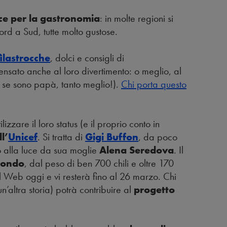
ice per la gastronomia
: in molte regioni si
Nord a Sud, tutte molto gustose.
filastrocche
, dolci e consigli di
ensato anche al loro divertimento: o meglio, al
e se sono papà, tanto meglio!).
Chi porta questo
zzare il loro status (e il proprio conto in
l’
Unicef
. Si tratta di
Gigi Buffon
, da poco
o alla luce da sua moglie
Alena Seredova
. Il
mondo
, dal peso di ben 700 chili e oltre 170
sul Web oggi e vi resterà fino al 26 marzo. Chi
’altra storia) potrà contribuire al
progetto