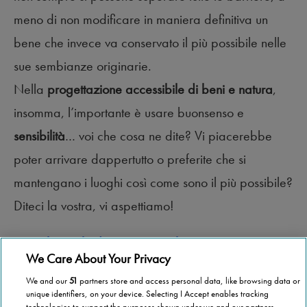
meno di non modificare in maniera definitiva un
bene che invece va conservato il più possibile nelle
sue sembianze originarie.
Nella
progettazione accessibile di beni e natura
,
insomma, l’importante è usare buonsenso e
sensibilità
… voi che cosa ne dite? Vi piacerebbe
poter arrivare dappertutto o preferite che si
mantengano i luoghi così come sono il più possibile?
Diteci la vostra, vi aspettiamo!
Leggi l’articolo di Giovanni Del Zanna
We Care About Your Privacy
We and our
51
partners store and access personal data, like browsing data or
unique identifiers, on your device. Selecting I Accept enables tracking
technologies to support the purposes shown under we and our partners