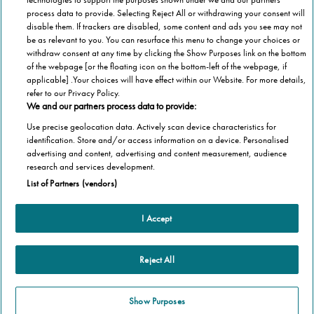
process data to provide. Selecting Reject All or withdrawing your consent will
disable them. If trackers are disabled, some content and ads you see may not
be as relevant to you. You can resurface this menu to change your choices or
withdraw consent at any time by clicking the Show Purposes link on the bottom
of the webpage [or the floating icon on the bottom-left of the webpage, if
applicable] .Your choices will have effect within our Website. For more details,
refer to our Privacy Policy.
We and our partners process data to provide:
Use precise geolocation data. Actively scan device characteristics for
identification. Store and/or access information on a device. Personalised
advertising and content, advertising and content measurement, audience
Categorie
research and services development.
List of Partners (vendors)
Salute
Informazioni Tecnica
Agevolazioni
I Accept
Cookie Policy
Altre informazioni
Casa
Privacy Policy
Barriere Architettoniche
Che cos’è il blog
Reject All
Terza Età
Autori
Stannah
Il libro
Show Purposes
Stannah @ 2026
Famiglia