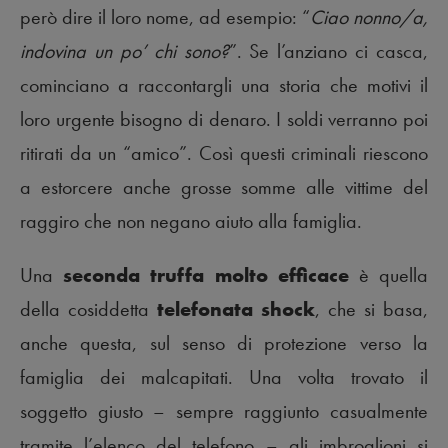
però dire il loro nome, ad esempio: “
Ciao nonno/a,
indovina un po’ chi sono?
”. Se l’anziano ci casca,
cominciano a raccontargli una storia che motivi il
loro urgente bisogno di denaro. I soldi verranno poi
ritirati da un “amico”. Così questi criminali riescono
a estorcere anche grosse somme alle vittime del
raggiro che non negano aiuto alla famiglia.
Una
seconda truffa molto efficace
è quella
della cosiddetta
telefonata shock
, che si basa,
anche questa, sul senso di protezione verso la
famiglia dei malcapitati. Una volta trovato il
soggetto giusto – sempre raggiunto casualmente
tramite l’elenco del telefono – gli imbroglioni si