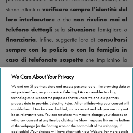
stiano attenti a
verificare
sempre l’identità del
loro interlocutore
e che
non rivelino mai al
telefono dettagli
sulla
situazione
famigliare o
finanziaria
. Infine, suggerite loro di c
onsultarsi
sempre con la polizia o con la famiglia in
caso di telefonate sospette
che implichino la
richiesta di denaro.
We Care About Your Privacy
We and our
51
partners store and access personal data, like browsing data or
unique identifiers, on your device. Selecting I Accept enables tracking
technologies to support the purposes shown under we and our partners
process data to provide. Selecting Reject All or withdrawing your consent will
disable them. If trackers are disabled, some content and ads you see may not
be as relevant to you. You can resurface this menu to change your choices or
withdraw consent at any time by clicking the Show Purposes link on the bottom
of the webpage [or the floating icon on the bottom-left of the webpage, if
applicable] .Your choices will have effect within our Website. For more details,