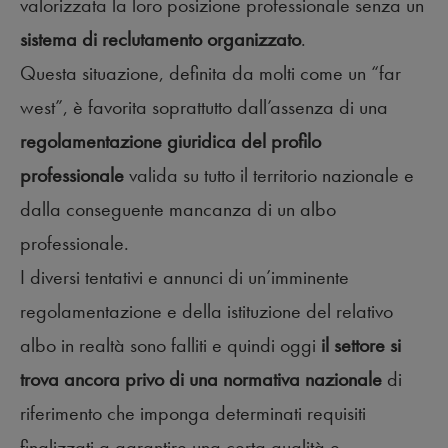
valorizzata la loro posizione professionale senza un
sistema di reclutamento organizzato
.
Questa situazione, definita da molti come un “far
west”, è favorita soprattutto dall’assenza di una
regolamentazione giuridica del profilo
professionale
valida su tutto il territorio nazionale e
dalla conseguente mancanza di un albo
professionale.
I diversi tentativi e annunci di un’imminente
regolamentazione e della istituzione del relativo
albo in realtà sono falliti e quindi oggi
il settore si
trova ancora privo di una normativa nazionale
di
riferimento che imponga determinati requisiti
finalizzati a garantire una certa qualità e