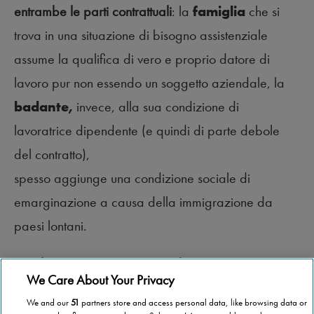
entrambe le parti contrattuali
: la
famiglia
che si
trova in una situazione di bisogno assistenziale
assume la qualifica di vero e proprio datore di
lavoro pur non essendo un soggetto aziendale, la
badante,
invece, alla sua condizione di
lavoratrice dipendente (e quindi di parte debole
del contratto),
spesso aggiunge una condizione sociale di
emarginazione a causa della immigrazione da
paesi lontani.
Vuoi lasciare un commento?
Clicca qui
We Care About Your Privacy
We and our
51
partners store and access personal data, like browsing data or