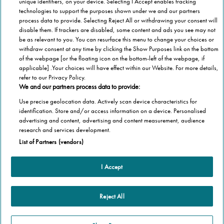
unique identifiers, on your device. Selecting I Accept enables tracking
technologies to support the purposes shown under we and our partners
process data to provide. Selecting Reject All or withdrawing your consent will
disable them. If trackers are disabled, some content and ads you see may not
be as relevant to you. You can resurface this menu to change your choices or
withdraw consent at any time by clicking the Show Purposes link on the bottom
of the webpage [or the floating icon on the bottom-left of the webpage, if
applicable] .Your choices will have effect within our Website. For more details,
refer to our Privacy Policy.
We and our partners process data to provide:
Use precise geolocation data. Actively scan device characteristics for
identification. Store and/or access information on a device. Personalised
advertising and content, advertising and content measurement, audience
Categorie
research and services development.
List of Partners (vendors)
Salute
Informazioni Tecnica
Agevolazioni
I Accept
Cookie Policy
Altre informazioni
Casa
Privacy Policy
Barriere Architettoniche
Che cos’è il blog
Reject All
Terza Età
Autori
Stannah