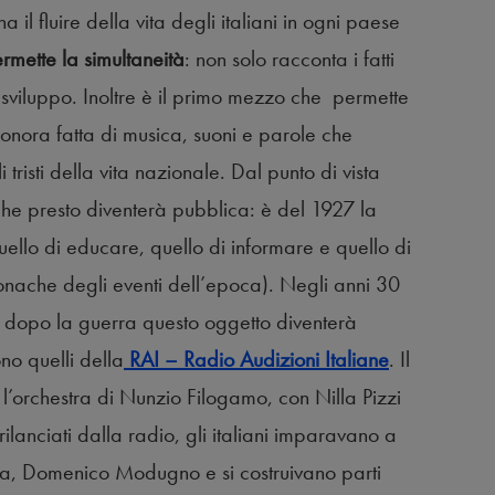
l fluire della vita degli italiani in ogni paese
rmette la simultaneità
: non solo racconta i fatti
viluppo. Inoltre è il primo mezzo che permette
sonora fatta di musica, suoni e parole che
risti della vita nazionale. Dal punto di vista
che presto diventerà pubblica: è del 1927 la
quello di educare, quello di informare e quello di
cronache degli eventi dell’epoca). Negli anni 30
 dopo la guerra questo oggetto diventerà
no quelli della
RAI – Radio Audizioni Italiane
. Il
l’orchestra di Nunzio Filogamo, con Nilla Pizzi
ilanciati dalla radio, gli italiani imparavano a
la, Domenico Modugno e si costruivano parti