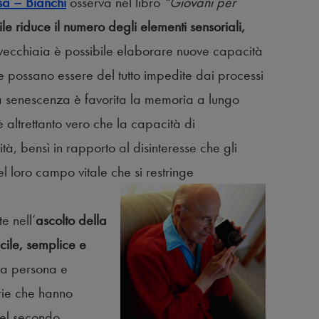
a – Bianchi
osserva nel libro
“Giovani per
nile riduce il numero degli elementi sensoriali,
n vecchiaia è possibile elaborare nuove capacità
te possano essere del tutto impedite dai processi
la senescenza è favorita la memoria a lungo
 altrettanto vero che la capacità di
à, bensì in rapporto al disinteresse che gli
l loro campo vitale che si restringe
e nell’
ascolto della
cile, semplice e
lla persona e
rie che hanno
 del secondo