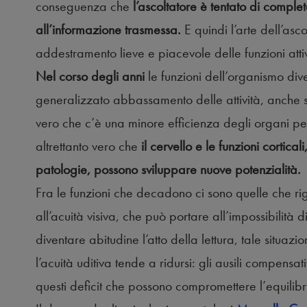
conseguenza che
l’ascoltatore è tentato di compl
all’informazione trasmessa.
E quindi l’arte dell’asc
addestramento lieve e piacevole delle funzioni atti
Nel corso degli anni
le funzioni dell’organismo div
generalizzato abbassamento delle attività, anche s
vero che c’è una minore efficienza degli organi peri
altrettanto vero che
il cervello e le funzioni corti
patologie, possono sviluppare nuove potenzialità.
Fra le funzioni che decadono ci sono quelle che r
all’acuità visiva, che può portare all’impossibilità d
diventare abitudine l’atto della lettura, tale situ
l’acuità uditiva tende a ridursi: gli ausili compensa
questi deficit che possono compromettere l’equilib