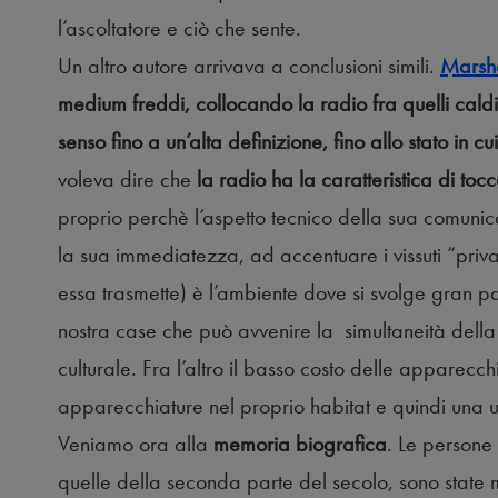
l’ascoltatore e ciò che sente.
Un altro autore arrivava a conclusioni simili.
Marsh
medium freddi, collocando la radio fra quelli caldi
senso fino a un’alta definizione, fino allo stato in 
voleva dire che
la radio ha la caratteristica di to
proprio perchè l’aspetto tecnico della sua comunica
la sua immediatezza, ad accentuare i vissuti “privati
essa trasmette) è l’ambiente dove si svolge gran par
nostra case che può avvenire la simultaneità della
culturale. Fra l’altro il basso costo delle apparecch
apparecchiature nel proprio habitat e quindi una ut
Veniamo ora alla
memoria biografica
. Le persone
quelle della seconda parte del secolo, sono state 