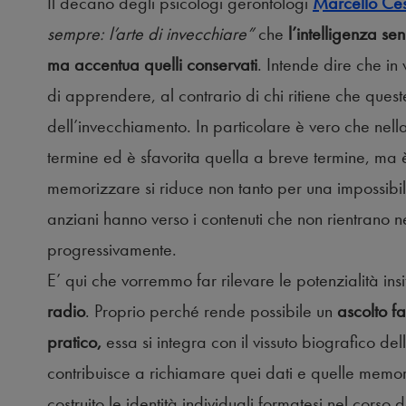
Il decano degli psicologi gerontologi
Marcello Ces
sempre: l’arte di invecchiare”
che
l’intelligenza se
ma accentua quelli conservati
. Intende dire che i
di apprendere, al contrario di chi ritiene che ques
dell’invecchiamento. In particolare è vero che nel
termine ed è sfavorita quella a breve termine, ma è
memorizzare si riduce non tanto per una impossibilit
anziani hanno verso i contenuti che non rientrano ne
progressivamente.
E’ qui che vorremmo far rilevare le potenzialità insit
radio
. Proprio perché rende possibile un
ascolto fa
pratico,
essa si integra con il vissuto biografico de
contribuisce a richiamare quei dati e quelle memo
costruito le identità individuali formatesi nel corso