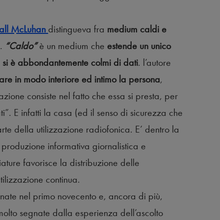
all McLuhan
distingueva fra
medium caldi e
.
“Caldo”
è un medium che
estende un unico
cui si è abbondantemente colmi di dati
. l’autore
ccare in modo interiore ed intimo la persona
,
zione consiste nel fatto che essa si presta, per
”. E infatti la casa (ed il senso di sicurezza che
te della utilizzazione radiofonica. E’ dentro la
 produzione informativa giornalistica e
iature favorisce la distribuzione delle
ilizzazione continua.
 nate nel primo novecento e, ancora di più,
molto segnate dalla esperienza dell’ascolto