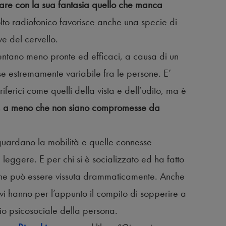
etare con la sua fantasia quello che manca
olto radiofonico favorisce anche una specie di
ve del cervello.
entano meno pronte ed efficaci, a causa di un
e estremamente variabile fra le persone. E’
ferici come quelli della vista e dell’udito, ma è
cali, a meno che non siano compromesse da
iguardano la mobilità e quelle connesse
i leggere. E per chi si è socializzato ed ha fatto
azione può essere vissuta drammaticamente. Anche
tivi hanno per l’appunto il compito di sopperire a
rio psicosociale della persona.