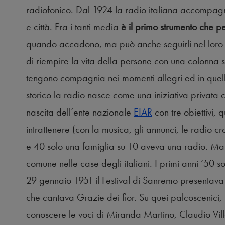
radiofonico. Dal 1924 la radio italiana accompagna i
e città. Fra i tanti media
è il primo strumento che pe
quando accadono, ma può anche seguirli nel loro s
di riempire la vita della persone con una colonna 
tengono compagnia nei momenti allegri ed in quelli t
storico la radio nasce come una iniziativa privata 
nascita dell’ente nazionale
EIAR
con tre obiettivi, 
intrattenere (con la musica, gli annunci, le radio 
e 40 solo una famiglia su 10 aveva una radio. Ma
comune nelle case degli italiani. I primi anni ’50 so
29 gennaio 1951 il Festival di Sanremo presentava 
che cantava Grazie dei fior. Su quei palcoscenici, r
conoscere le voci di Miranda Martino, Claudio Vil