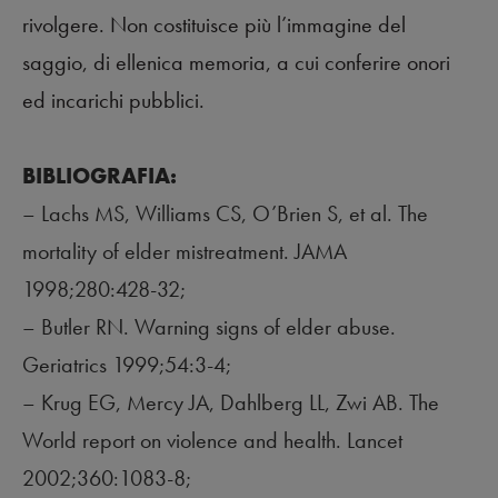
rivolgere. Non costituisce più l’immagine del
saggio, di ellenica memoria, a cui conferire onori
ed incarichi pubblici.
BIBLIOGRAFIA:
– Lachs MS, Williams CS, O’Brien S, et al.
The
mortality of elder mistreatment
. JAMA
1998;280:428-32;
– But
ler RN.
Warning signs of elder abuse
.
Geriatrics 1999;54:3-4;
– Krug EG, Mercy JA, Dahlberg LL, Zwi AB.
The
World report on violence and health
.
Lancet
2002;360:1083-8;