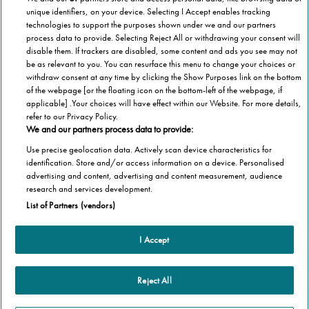
unique identifiers, on your device. Selecting I Accept enables tracking
technologies to support the purposes shown under we and our partners
process data to provide. Selecting Reject All or withdrawing your consent will
disable them. If trackers are disabled, some content and ads you see may not
be as relevant to you. You can resurface this menu to change your choices or
withdraw consent at any time by clicking the Show Purposes link on the bottom
of the webpage [or the floating icon on the bottom-left of the webpage, if
applicable] .Your choices will have effect within our Website. For more details,
refer to our Privacy Policy.
We and our partners process data to provide:
Use precise geolocation data. Actively scan device characteristics for
identification. Store and/or access information on a device. Personalised
advertising and content, advertising and content measurement, audience
Categorie
research and services development.
List of Partners (vendors)
Salute
Informazioni Tecnica
Agevolazioni
I Accept
Cookie Policy
Altre informazioni
Casa
Privacy Policy
Barriere Architettoniche
Che cos’è il blog
Reject All
Terza Età
Autori