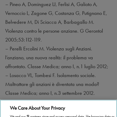
– Pineo A, Dominguez LJ, Ferlisi A, Galioto A,
Vernoccio L, Zagone G, Costanza G, Putignano E,
Belvedere M, Di Sciacca A, Barbagallo M.
Violenza contro le persone anziane.
G Gerontol
2005;53:112-119.
– Perelli Ercolini M. Violenza sugli Anziani.
l’anziano, una nuova realtà: il problema va
affrontato. Classe Medica; anno I, n.1 luglio 2012;
– Losacco VL, Tombesi F. Isolamento sociale.
Maltrattare gli anziani è diventata una moda?
Classe Medica; anno I, n.3 settembre 2012.
We Care About Your Privacy
We and our
51
partners store and access personal data, like browsing data or