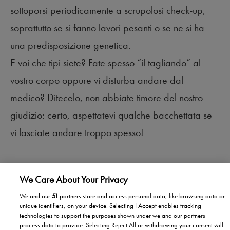
sottoporsi periodicamente a scrupolosi check-up,
soprattutto se si fanno lavori pesanti o se ne si ha
una predisposizione genetica.
E voi che tipi siete? Fate spesso “il tagliando” al
vostro corpo oppure vi disturba andare dal
medico? Ditecelo, non abbiate timore del nostro
giudizio: certo, aspettatevi qualche bacchettata se
vi lasciate andare troppo spesso!
Leggi l’articolo di Massimo Tanzi
We Care About Your Privacy
We and our
51
partners store and access personal data, like browsing data or
unique identifiers, on your device. Selecting I Accept enables tracking
technologies to support the purposes shown under we and our partners
process data to provide. Selecting Reject All or withdrawing your consent will