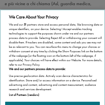
e più vicine a chi chiama (Asl, guardia medica,
ambulatori).
We Care About Your Privacy
We and our
51
partners store and access personal data, like browsing data or
unique identifiers, on your device. Selecting I Accept enables tracking
technologies to support the purposes shown under we and our partners
process data to provide. Selecting Reject All or withdrawing your consent will
disable them. If trackers are disabled, some content and ads you see may not
be as relevant to you. You can resurface this menu to change your choices or
withdraw consent at any time by clicking the Show Purposes link on the bottom
of the webpage [or the floating icon on the bottom-left of the webpage, if
applicable] .Your choices will have effect within our Website. For more details,
refer to our Privacy Policy.
We and our partners process data to provide:
Use precise geolocation data. Actively scan device characteristics for
identification. Store and/or access information on a device. Personalised
advertising and content, advertising and content measurement, audience
Categorie
research and services development.
List of Partners (vendors)
Salute
Informazioni Tecnica