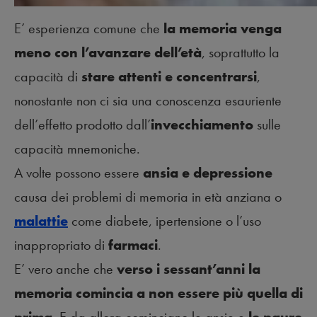
E’ esperienza comune che
la memoria venga
meno con l’avanzare dell’età
, soprattutto la
capacità di
stare attenti e concentrarsi
,
nonostante non ci sia una conoscenza esauriente
dell’effetto prodotto dall’
invecchiamento
sulle
capacità mnemoniche.
A volte possono essere
ansia e depressione
causa dei problemi di memoria in età anziana o
malattie
come diabete, ipertensione o l’uso
inappropriato di
farmaci
.
E’ vero anche che
verso i sessant’anni la
memoria comincia a non essere più quella di
prima
. E da allora cominciano le ansie e
le paure