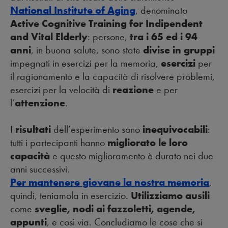
National Institute of Aging
, denominato
Active Cognitive Training for Indipendent
and Vital Elderly
: persone,
tra i 65 ed i 94
anni
, in buona salute, sono state
divise in gruppi
impegnati in esercizi per la memoria,
esercizi
per
il ragionamento e la capacità di risolvere problemi,
esercizi per la velocità di
reazione
e per
l’
attenzione
.
I
risultati
dell’esperimento sono
inequivocabili
:
tutti i partecipanti hanno
migliorato le loro
capacità
e questo miglioramento è durato nei due
anni successivi.
Per mantenere giovane la nostra memoria
,
quindi, teniamola in esercizio.
Utilizziamo ausili
come
sveglie, nodi ai fazzoletti, agende,
appunti
, e così via. Concludiamo le cose che si