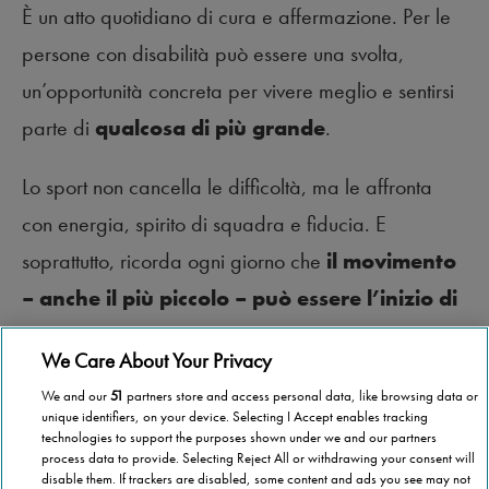
È un atto quotidiano di cura e affermazione. Per le
persone con disabilità può essere una svolta,
un’opportunità concreta per vivere meglio e sentirsi
parte di
qualcosa di più grande
.
Lo sport non cancella le difficoltà, ma le affronta
con energia, spirito di squadra e fiducia. E
soprattutto, ricorda ogni giorno che
il movimento
– anche il più piccolo – può essere l’inizio di
una nuova vita.
We Care About Your Privacy
We and our
51
partners store and access personal data, like browsing data or
unique identifiers, on your device. Selecting I Accept enables tracking
technologies to support the purposes shown under we and our partners
process data to provide. Selecting Reject All or withdrawing your consent will
disable them. If trackers are disabled, some content and ads you see may not