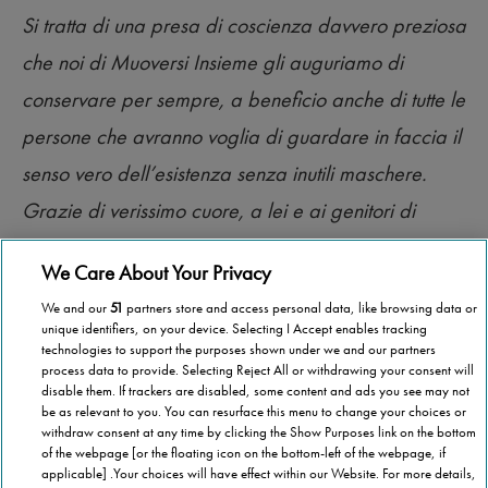
Si tratta di una presa di coscienza davvero preziosa
che noi di Muoversi Insieme gli auguriamo di
conservare per sempre, a beneficio anche di tutte le
persone che avranno voglia di guardare in faccia il
senso vero dell’esistenza senza inutili maschere.
Grazie di verissimo cuore, a lei e ai genitori di
Federico, e un grande in bocca al lupo per tutto.
We Care About Your Privacy
We and our
51
partners store and access personal data, like browsing data or
unique identifiers, on your device. Selecting I Accept enables tracking
technologies to support the purposes shown under we and our partners
process data to provide. Selecting Reject All or withdrawing your consent will
disable them. If trackers are disabled, some content and ads you see may not
be as relevant to you. You can resurface this menu to change your choices or
withdraw consent at any time by clicking the Show Purposes link on the bottom
of the webpage [or the floating icon on the bottom-left of the webpage, if
applicable] .Your choices will have effect within our Website. For more details,