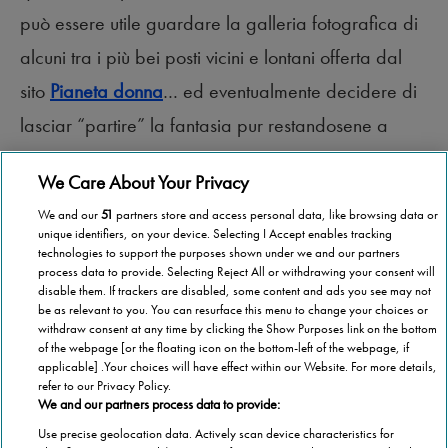
può essere utile guardare la galleria fotografica di
alcuni tra i più bei posti vicini e lontani offerta dal
sito
Pianeta donna
… ed eventualmente decidere di
lasciar “partire” la fantasia pur restandosene a
casa!
We Care About Your Privacy
We and our
51
partners store and access personal data, like browsing data or
unique identifiers, on your device. Selecting I Accept enables tracking
technologies to support the purposes shown under we and our partners
process data to provide. Selecting Reject All or withdrawing your consent will
disable them. If trackers are disabled, some content and ads you see may not
be as relevant to you. You can resurface this menu to change your choices or
withdraw consent at any time by clicking the Show Purposes link on the bottom
of the webpage [or the floating icon on the bottom-left of the webpage, if
applicable] .Your choices will have effect within our Website. For more details,
refer to our Privacy Policy.
We and our partners process data to provide:
Use precise geolocation data. Actively scan device characteristics for