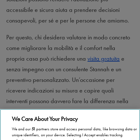
accessibile e sicura aiuta a prendere decisioni
consapevoli, per sé e per le persone che amiamo.
Per questo, chi desidera valutare in modo concreto
come migliorare la mobilità e il comfort nella
propria casa può richiedere una
visita gratuita
e
senza impegno con un consulente Stannah e un
preventivo personalizzato. Un’occasione per
ricevere indicazioni su misura e capire quali
interventi possono davvero fare la differenza nella
vita di tutti i giorni.
We Care About Your Privacy
We and our
51
partners store and access personal data, like browsing data or
unique identifiers, on your device. Selecting I Accept enables tracking