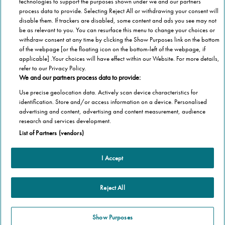
technologies to support the purposes shown under we and our partners
process data to provide. Selecting Reject All or withdrawing your consent will
disable them. If trackers are disabled, some content and ads you see may not
be as relevant to you. You can resurface this menu to change your choices or
withdraw consent at any time by clicking the Show Purposes link on the bottom
of the webpage [or the floating icon on the bottom-left of the webpage, if
applicable] .Your choices will have effect within our Website. For more details,
refer to our Privacy Policy.
We and our partners process data to provide:
Use precise geolocation data. Actively scan device characteristics for
identification. Store and/or access information on a device. Personalised
advertising and content, advertising and content measurement, audience
Categorie
research and services development.
List of Partners (vendors)
Salute
Informazioni Tecnica
Agevolazioni
I Accept
Cookie Policy
Altre informazioni
Casa
Privacy Policy
Barriere Architettoniche
Reject All
Che cos’è il blog
Terza Età
Autori
Stannah
Il libro
Show Purposes
Stannah @ 2026