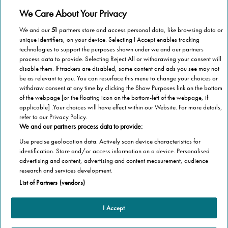
A presto!
We Care About Your Privacy
We and our
51
partners store and access personal data, like browsing data or
unique identifiers, on your device. Selecting I Accept enables tracking
technologies to support the purposes shown under we and our partners
process data to provide. Selecting Reject All or withdrawing your consent will
disable them. If trackers are disabled, some content and ads you see may not
be as relevant to you. You can resurface this menu to change your choices or
withdraw consent at any time by clicking the Show Purposes link on the bottom
of the webpage [or the floating icon on the bottom-left of the webpage, if
applicable] .Your choices will have effect within our Website. For more details,
refer to our Privacy Policy.
We and our partners process data to provide:
Use precise geolocation data. Actively scan device characteristics for
identification. Store and/or access information on a device. Personalised
advertising and content, advertising and content measurement, audience
Categorie
research and services development.
List of Partners (vendors)
Salute
Informazioni Tecnica
Agevolazioni
I Accept
Cookie Policy
Altre informazioni
Casa