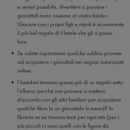
e sereni possibile, divertitevi a provare i
giocattoli nuovi assieme al vostro bimbo.
Giocare con i propri figli e nipoti è sicuramente
il più bel regalo di Natale che gli si possa
fare.
Se volete risparmiare qualche soldino provate
ad acquistare i giocattoli nei negozi autorizzati
online.
I bambini trovano spesso più di un regalo sotto
l’albero: perché non provare a mettersi
d’accordo con gli altri familiari per acquistare
qualche libro (e un giocattolo in meno)? In
libreria se ne trovano tanti per ogni età (per i
più piccoli ci sono quelli con le figure da