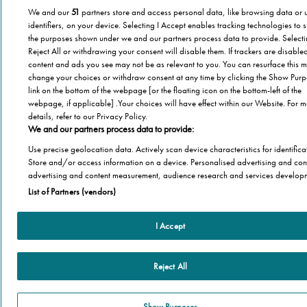
Agevolazioni
We and our
51
partners store and access personal data, like browsing data or 
Cookie Policy
identifiers, on your device. Selecting I Accept enables tracking technologies to 
Altre informazioni
Casa
the purposes shown under we and our partners process data to provide. Select
Privacy Policy
Barriere Architettoniche
Reject All or withdrawing your consent will disable them. If trackers are disabl
Che cos’è il blog
content and ads you see may not be as relevant to you. You can resurface this m
Terza Età
Autori
change your choices or withdraw consent at any time by clicking the Show Pur
Stannah
link on the bottom of the webpage [or the floating icon on the bottom-left of the
Il libro
Stannah @ 2026
webpage, if applicable] .Your choices will have effect within our Website. For 
Famiglia
Chi Siamo
details, refer to our Privacy Policy.
Stannah Racconta
We and our partners process data to provide:
Stannah sito
Use precise geolocation data. Actively scan device characteristics for identifica
Store and/or access information on a device. Personalised advertising and con
advertising and content measurement, audience research and services develop
List of Partners (vendors)
I Accept
Reject All
Show Purposes