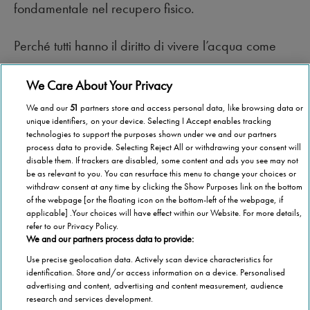
fondamentale nel recupero fisico.
Perché tutti hanno il diritto di vivere l’acqua come
uno spazio di benessere e autonomia.
We Care About Your Privacy
We and our
51
partners store and access personal data, like browsing data or
unique identifiers, on your device. Selecting I Accept enables tracking
technologies to support the purposes shown under we and our partners
process data to provide. Selecting Reject All or withdrawing your consent will
disable them. If trackers are disabled, some content and ads you see may not
be as relevant to you. You can resurface this menu to change your choices or
withdraw consent at any time by clicking the Show Purposes link on the bottom
of the webpage [or the floating icon on the bottom-left of the webpage, if
applicable] .Your choices will have effect within our Website. For more details,
refer to our Privacy Policy.
We and our partners process data to provide:
Use precise geolocation data. Actively scan device characteristics for
identification. Store and/or access information on a device. Personalised
advertising and content, advertising and content measurement, audience
Categorie
research and services development.