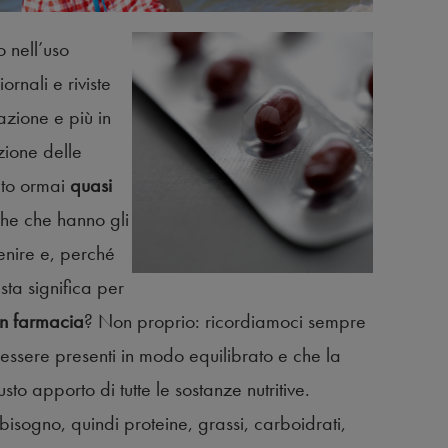
o nell’uso
rnali e riviste
azione e più in
zione delle
ato ormai
quasi
che che hanno gli
enire e, perché
ta significa per
 in farmacia
? Non proprio: ricordiamoci sempre
 essere presenti in modo equilibrato e che la
sto apporto di tutte le sostanze nutritive.
bisogno, quindi proteine, grassi, carboidrati,