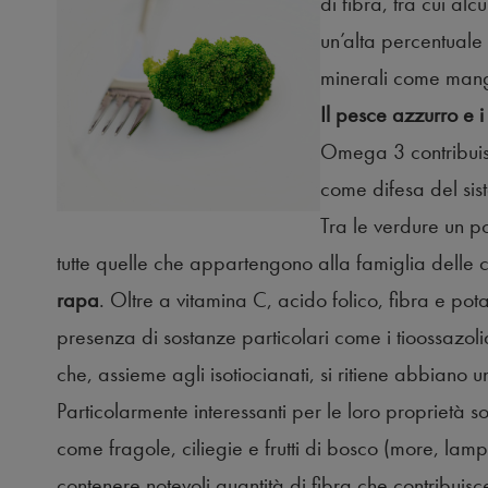
di fibra, tra cui al
un’alta percentuale
minerali come mang
Il pesce azzurro e i
Omega 3 contribuisc
come difesa del sis
Tra le verdure un p
tutte quelle che appartengono alla famiglia delle
rapa
. Oltre a vitamina C, acido folico, fibra e potas
presenza di sostanze particolari come i tioossazolid
che, assieme agli isotiocianati, si ritiene abbiano un 
Particolarmente interessanti per le loro proprietà son
come fragole, ciliegie e frutti di bosco (more, lampon
contenere notevoli quantità di fibra che contribuis