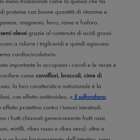
cuni meno tradizionali come la quinoa che ha
 di proteine con buone quantità di vitamine e
anese, magnesio, ferro, rame e fosforo.
 semi oleosi
grazie al contenuto di acidi grassi
ono a ridurre i trigliceridi e quindi agiscono
tema cardiocircolatorio.
osto importante lo occupano i cavoli e le verze e
 crocifere come
cavolfiori, broccoli, cime di
sio, la loro caratteristica nutrizionale è la
oni, con effetto antitiroideo, e
il sulforafano
,
effetto protettivo contro i tumori intestinali.
o i frutti chiamati genericamente frutti rossi,
i, mirtilli, ribes rosso e ribes nero): oltre a
ce a un buon funzionamento dell’intestino, sono