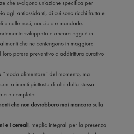
anze che svolgono un’azione specifica per
gli antiossidanti, di cui sono ricchi frutta e
 oli e nelle noci, nocciole e mandorle.
è fortemente sviluppata e ancora oggi è in
li alimenti che ne contengono in maggiore
l loro potere preventivo o addirittura curativo
la “moda alimentare” del momento, ma
 alimenti piuttosto di altri della stessa
iata e completa.
imenti che non dovrebbero mai mancare
sulla
i e i cereali
, meglio integrali per la presenza